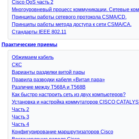
Cisco QoS часть 2
Многоуровневый процесс коммуникации. Сетевые ком
Принципы работы сетевого протокола CSMA/CD.
Принципы работы метода доступа к сети CSMA/CA.
Стандарты IEEE 802.11
Практические приемы
Обжимаем кабель
СКС
Варианты разделки витой пары
Правила разводки кабеля «Витая пара»
Различие между T568A и T568B
Как быстро настроить сеть из двух компьютеров?
Установка и настройка коммутаторов CISCO CATALYST 
Часть 2
Часть 3
Часть 4
Конфигурирование маршрутизаторов Cisco