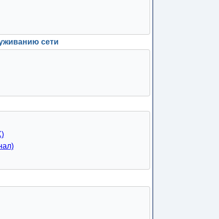
уживанию сети
)
нал)