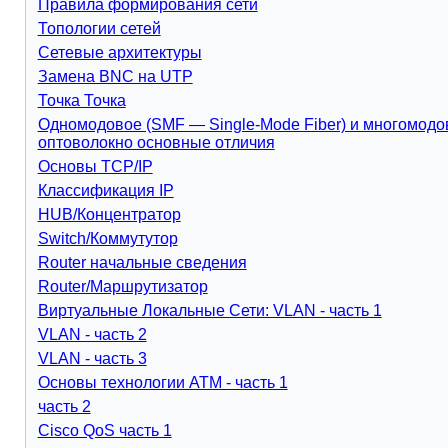
Правила формирования сети
Топологии сетей
Сетевые архитектуры
Замена BNC на UTP
Точка Точка
Одномодовое (SMF — Single-Mode Fiber) и многомодов
оптоволокно основные отличия
Основы TCP/IP
Классификация IP
HUB/Концентратор
Switch/Коммутутор
Router начальные сведения
Router/Маршрутизатор
Виртуальные Локальные Сети: VLAN - часть 1
VLAN - часть 2
VLAN - часть 3
Основы технологии АТМ - часть 1
часть 2
Cisco QoS часть 1