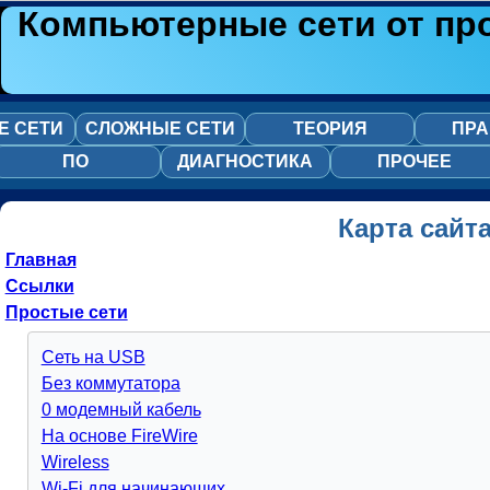
Компьютерные сети от пр
Е СЕТИ
СЛОЖНЫЕ СЕТИ
ТЕОРИЯ
ПРА
ПО
ДИАГНОСТИКА
ПРОЧЕЕ
Карта сайт
Главная
Ссылки
Простые сети
Сеть на USB
Без коммутатора
0 модемный кабель
На основе FireWire
Wireless
Wi-Fi для начинающих