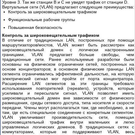
Уровне 3. Так же станции B и C не увидят трафик от станции D.
Виртуальные сети (VLAN) предлагают следующие преимущества:
Контроль за широковещательным трафиком
Функциональные рабочие группы
Повышенная безопасность
Контроль за широковещательным трафиком
В отличие от традиционных LAN, построенных при помощи
маршрутизаторов/мостов, VLAN может быть рассмотрен как
широковещательный домен с логически настроенными
границами. VLAN предлагает больше свободы, чем
традиционные сети. Ранее используемые разработки были
основаны на физическом ограничении сетей, построенных на
основе концентраторов; в основном физические границы LAN
сегмента ограничивались эффективной дальностью, на которую
электрический сигнал мог пройти от порта концентратора.
Расширение LAN сегментов за эти границы требовало
использования повторителей (repeaters), устройств, которые
усиливали и пересылали сигнал. VLAN позволяет иметь
широковещательный домен вне зависимости от физического
размещения, среды сетевого доступа, типа носителя и скорости
передачи. Члены могут располагаться там, где необходимо, а не
там, где есть специальное соединение с конкретным сегментом.
VLAN увеличивают производительность сети, помещая
широковещательный трафик внутри маленьких и легко
управляемых логических доменов. В традиционных сетях с
коммутаторами, которые не поддерживают VLAN, весь