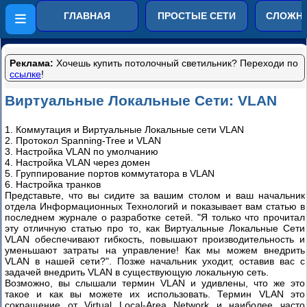
Компьютерные сети от
ГЛАВНАЯ
ПРОСТЫЕ СЕТИ
СЛОЖНЫ
простого к сложному
Конфигурация
Cisco
Реклама:
Хочешь купить потолочный светильник? Переходи по
Catalyst
ссылке
!
2900-
3500XL
Виртуальные Локальные Сети: VLAN
через
веб-
1. Коммутация и Виртуальные Локальные сети VLAN
интерфейс
2. Протокол Spanning-Tree и VLAN
и
3. Настройка VLAN по умолчанию
терминал
4. Настройка VLAN через домен
5. Группирование портов коммутатора в VLAN
Часть
6. Настройка транков
1
Представьте, что вы сидите за вашим столом и ваш начальник
отдела Информационных Технологий и показывает вам статью в
Часть
последнем журнале о разработке сетей. "Я только что прочитал
2
эту отличную статью про то, как Виртуальные Локальные Сети
VLAN обеспечивают гибкость, повышают производительность и
уменьшают затраты на управление! Как мы можем внедрить
Часть
VLAN в нашей сети?". Позже начальник уходит, оставив вас с
3
задачей внедрить VLAN в существующую локальную сеть.
Возможно, вы слышали термин VLAN и удивлены, что же это
Часть
такое и как вы можете их использовать. Термин VLAN это
4
сокращение от Virtual Local-Area Network и наиболее часто