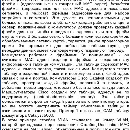
управления
фреймы (адресованные на конкретный MAC адрес),
broadcast
фреймы, (адресованные для всех MAC адресов в локальном
IOS
сегменте), и
multicast
фреймы (адресованные для набора
Cisco
устройств в сегменте). Это делает их неприемлемыми для
Часть
большого числа пользователей, так как каждая рабочая станция и
сервер, подключенный к коммутатору, должен проверять каждый
1
фрейм для того, чтобы определить, адресован ли этот фрейм
ему или нет. В больших сетях, с большим количеством фреймов,
Часть
обрабатываемых сетевой картой, теряется ценное процессорное
2
время. Это приемлемо для небольших рабочих групп, где
передача данных имеет кратковременную "взрывную" природу.
Введение
Коммутатор работает с фреймами "с пониманием" - он
в
считывает MAC адрес входящего фрейма и сохраняет эту
VLAN
информацию в таблице коммутации. Эта таблица содержит MAC
Cisco
адреса и номера портов, связанных с ними. Коммутатор строит
таблицу в разделенной памяти и поэтому он знает, какой адрес
Часть
связан с каким портом. Коммутаторы Cisco Catalyst создают эту
1
таблицу, проверяя каждый фрейм, попавший в память, и
добавляют новые адреса, которые не были занесены туда ранее.
Часть
Маршрутизаторы Cisco создали эту таблицу, адресуя ее по
содержимому (content-addressable memory). Эта таблица
2
обновляется и строится каждый раз при включении коммутатора,
но вы можете настраивать таймер обновления таблицы в
Трехуровневая
зависимости от ваших нужд. Пример 1 показывает CAM таблицу
модель
коммутатора Catalyst 5000.
Cisco
В этом примере столбец VLAN ссылается на номер VLAN,
которой принадлежит порт назначения. Столбец Destination MAC
ссылается на MAC адрес, обнаруженный в порту. Помните, что
Архитектура