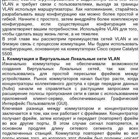
VLAN и требует связи с пользователями, выходя за границы
3500
VLAN используя маршрутизаторы. Как напоминание, старайтесь
Часть
разрабатывать вашу конфигурацию как можно более простой и
гибкой. Начните с простого, затем внедряйте более комплексную
1
конфигурацию, если существующая конфигурация не
удовлетворяет вашим потребностям. Используйте VLAN для того,
Часть
чтобы сделать вашу жизнь легче, а не тяжелее.
2
В этой главе мы рассмотрим преимущества сетей VLAN и их
близкую связь с процессом коммутации. Мы будем использовать
Часть
конфигурацию, основанную на коммутаторах Cisco серии Catalyst
5500.
3
1. Коммутация и Виртуальные Локальные сети VLAN
Изначально коммутаторы не обеспечивали возможности
Часть
создания Виртуальных Локальных сетей, так как они
4
использовались для простой пересылки фреймов между
устройствами. Рынок коммутаторов начал быстро расти, когда
Cisco
концентраторы коллективного доступа к среде передачи данных
QoS
(hubs) начали не справляться с растущими запросами на
для
расширение полосы пропускания сети в связи с использованием
начинающих
приложений клиент-сервер, обеспечивающих Графический
Интерфейс Пользователя (GUI).
Часть
Ключевая разница между коммутатором и концентратором
1
заключается в том, как они работают с фреймами. Концентратор
получает фрейм, затем копирует и передает (повторяет) фрейм
Часть
во все другие порты. В этом случае сигнал повторяется, в
основном продляя длину сетевого сегмента до всех
2
подключенных станций. Коммутатор повторяет фрейм во все
Kоманды
порты кроме того, из которого этот фрейм был получен:
unicast