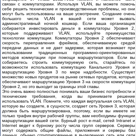
связан с коммутаторами. Используя VLAN, вы можете помочь
себе решить технические и производственные проблемы, но они
Часть
могут быть использованы на ваше усмотрение. Создание очень
5
большого числа VLAN в вашей сети может вызвать
административный ночной кошмар. Если ваша организация
Виртуальные
собирается инвестировать деньги в коммутаторы Уровня 2,
Локальные
которые поддерживают VLAN, используйте преимущества
Сети:
технологии коммутации. Коммутаторы Уровня 2 обеспечивают
VLAN
скорость переправления фреймов, обеспечиваемую средой
передачи данных и не дает задержки, которая возникает при
Часть
использовании традиционных программно-ориентированных
1
методов коммутации при помощи маршрутизаторов. Если вы
собираетесь строить коммутируемую сеть, старайтесь по
Часть
возможности использовать коммутацию Канального Уровня и
2
маршрутизацию Уровня 3 по мере надобности. Существует
множество новых продуктов на рынке сетевых продуктов, которые
обеспечивают маршрутизацию Уровня 3 на скорости коммутации
Часть
Уровня 2, но это выходит за границы этой главы.
3
Это очень важно полностью понимать ваши бизнес потребности и
технические требования, когда вы принимаете решение
Установка
использовать VLAN. Помните, что каждая виртуальная сеть VLAN,
и
которую вы создаете, в сущности, создает сеть Уровня 3, которая
настройка
должна быть маршрутизирована, поэтому, если вы имеете не
коммутаторов
только трафик внутри рабочей группы, вам необходимы функции
Cisco
маршрутизации вашей сети. Бурный рост e-mail, сетей Intranet и
Catalyst
Internet ведет к бурному росту числа групп серверов. Серверы
2900XL
могут содержать общие файлы, приложения и серверы баз
данных, обычно сгруппированные в выделенную сеть или сети
И