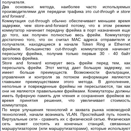
получателя.
Два основных метода, наиболее часто используемых
производителями для передачи трафика это
cut-through
и
store
and forward
.
Коммутация cut-through обычно обеспечивает меньшее время
задержки, чем store-and-forward потому, что в этом режиме
коммутатор начинает передачу фрейма в порт назначения еще
до того, как получен полностью весь фрейм. Коммутатору
достаточно того, что он считал MAC адреса отправителя и
получателя, находящиеся в начале Token Ring и Ethernet
фреймов. Большинство cut-through коммутаторов начинает
пересылку фрейма, получив только первые 30 - 40 байт
заголовка фрейма.
Store and forward копирует весь фрейм перед тем, как
пересылать фрейм. Этот метод дает большую задержку, но
имеет больше преимуществ. Возможности фильтрации,
управления и контроля за потоком информации являются
главными преимуществами этого метода. В дополнение,
неполные и поврежденные фреймы не пересылаются, так как
они не являются правильными фреймами. Коммутаторы должны
иметь буферную память для чтения и сохранения фреймов во
время принятия решения, что увеличивает стоимость
коммутатора.
По мере улучшения технологий и захвата рынка новомодной
технологией, начали возникать VLAN. Простейший путь понять
Виртуальные сети - сравнить их с физической сетью. Физическая
сеть может состоять из конечных станций, связанных
маршрутизатором (или маршрутизаторами), которые используют