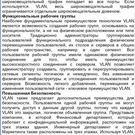
широковещательный трафик попадает во все порты. Если
используется VLAN, весь широковещательный трафик
ограничивается отдельным широковещательным доменом.
Функциональные рабочие группы
Наиболее фундаментальным преимуществом технологии VLAN
является возможность создания рабочих групп, основываясь на
функциональности, а не на физическом расположении или типе
носителя. Традиционно администраторы группировали
пользователей функционального подразделения физическим
перемещением пользователей, их столов и серверов в общее
рабочее пространство, например в один сегмент. Все
пользователи рабочей группы имели одинаковое физическое
соединение для того, чтобы иметь преимущество
высокоскоростного соединения с сервером. VLAN позволяет
администратору создавать, группировать и перегруппировывать
сетевые сегменты логически и немедленно, без изменения
физической инфраструктуры и отсоединения пользователей и
серверов. Возможность легкого добавления, перемещения и
изменения пользователей сети - ключевое преимущество VLAN.
Повышенная Безопасность
VLAN также предлагает дополнительные преимущества для
безопасности. Пользователи одной рабочей группы не могут
получить доступ к данным другой группы, потому что каждая
VLAN это закрытая, логически объявленная группа. Представьте
компанию, в которой Финансовый департамент, который
работает с конфиденциальной информацией, расположен на
трех этажах здания. Инженерный департамент и отдел
Маркетинга также расположены на трех этажах. Используя VLAN,