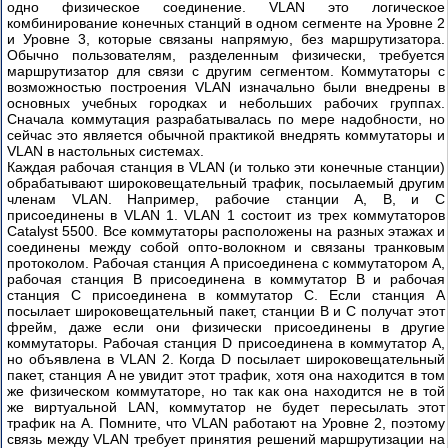
одно физическое соединение. VLAN это логическое
комбинирование конечных станций в одном сегменте на Уровне 2
и Уровне 3, которые связаны напрямую, без маршрутизатора.
Обычно пользователям, разделенным физически, требуется
маршрутизатор для связи с другим сегментом. Коммутаторы с
возможностью построения VLAN изначально были внедрены в
основных учебных городках и небольших рабочих группах.
Сначала коммутация разрабатывалась по мере надобности, но
сейчас это является обычной практикой внедрять коммутаторы и
VLAN в настольных системах.
Каждая рабочая станция в VLAN (и только эти конечные станции)
обрабатывают широковещательный трафик, посылаемый другим
членам VLAN. Например, рабочие станции A, B, и C
присоединены в VLAN 1. VLAN 1 состоит из трех коммутаторов
Catalyst 5500. Все коммутаторы расположены на разных этажах и
соединены между собой опто-волокном и связаны транковым
протоколом. Рабочая станция A присоединена с коммутатором A,
рабочая станция B присоединена в коммутатор B и рабочая
станция C присоединена в коммутатор C. Если станция A
посылает широковещательный пакет, станции B и C получат этот
фрейм, даже если они физически присоединены в другие
коммутаторы. Рабочая станция D присоединена в коммутатор A,
но объявлена в VLAN 2. Когда D посылает широковещательный
пакет, станция A не увидит этот трафик, хотя она находится в том
же физическом коммутаторе, но так как она находится не в той
же виртуальной LAN, коммутатор не будет пересылать этот
трафик на A. Помните, что VLAN работают на Уровне 2, поэтому
связь между VLAN требует принятия решений маршрутизации на