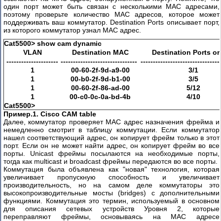
один порт может быть связан с несколькими MAC адресами,
построения
поэтому проверьте количество MAC адресов, которое может
объединенных
поддерживать ваш коммутатор. Destination Ports описывает порт,
коммутируемых
из которого коммутатор узнал MAC адрес.
сетей
Cat5500> show cam dynamic
VLAN
Destination MAC
Destination Ports or
Конфигурирование
---------------------
-------------------------------
--------------------------------
маршрутизаторов
1
00-60-2f-9d-a9-00
3/1
Cisco
1
00-b0-2f-9d-b1-00
3/5
2500
1
00-60-2f-86-ad-00
5/12
1
00-c0-0c-0a-bd-4b
4/10
Способы
Cat5500>
восстановления
Пример.1. Cisco CAM table
пароля
Далее, коммутатор проверяет MAC адрес назначения фрейма и
немедленно смотрит в таблицу коммутации. Если коммутатор
Cisco
нашел соответствующий адрес, он копирует фрейм только в этот
LRE
порт. Если он не может найти адрес, он копирует фрейм во все
порты. Unicast фреймы посылаются на необходимые порты,
тогда как multicast и broadcast фреймы передаются во все порты.
Технологии
Коммутация была объявлена как "новая" технология, которая
коммутации
увеличивает пропускную способность и увеличивает
Cisco
производительность, но на самом деле коммутаторы это
высокопроизводительные мосты (bridges) с дополнительными
Построение
функциями. Коммутация это термин, используемый в основном
защищённых
для описания сетевых устройств Уровня 2, которые
переправляют фреймы, основываясь на MAC адресе
роутеров