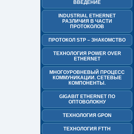
ВВЕДЕНИЕ
коммутации
CISCO
INDUSTRIAL ETHERNET
Технология
РАЗЛИЧИЯ В ЧАСТИ
АТМ
ПРОТОКОЛОВ
Industrial
ПРОТОКОЛ STP – ЗНАКОМСТВО
Ethernet
(промышленный
Ethernet)
ТЕХНОЛОГИЯ POWER OVER
Введение
ETHERNET
Industrial
МНОГОУРОВНЕВЫЙ ПРОЦЕСС
Ethernet
КОММУНИКАЦИИ. СЕТЕВЫЕ
Различия
КОМПОНЕНТЫ.
в
части
GIGABIT ETHERNET ПО
протоколов
ОПТОВОЛОКНУ
Протокол
STP
ТЕХНОЛОГИЯ GPON
–
знакомство
ТЕХНОЛОГИЯ FTTH