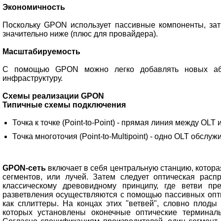
Экономичность
Поскольку GPON использует пассивные компоненты, за
значительно ниже (плюс для провайдера).
Масштабируемость
С помощью GPON можно легко добавлять новых або
инфраструктуру.
Схемы реализации GPON
Типичные схемы подключения
Точка к точке (Point-to-Point) - прямая линия между OLT 
Точка многоточия (Point-to-Multipoint) - одно OLT обслу
GPON-сеть
включает в себя центральную станцию, которая
сегментов, или лучей. Затем следует оптическая распр
классическому древовидному принципу, где ветви пр
разветвления осуществляются с помощью пассивных опти
как сплиттеры. На концах этих "ветвей", словно плоды
которых установлены оконечные оптические терминал