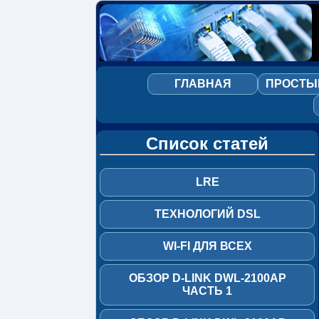
LRE
технологий
ГЛАВНАЯ
ПРОСТЫ
DSL
Wi-
Fi
Список статей
для
всех
LRE
Обзор
D-
Link
ТЕХНОЛОГИЙ DSL
DWL-
2100AP
WI-FI ДЛЯ ВСЕХ
часть
1
ОБЗОР D-LINK DWL-2100AP
ЧАСТЬ 1
Обзор
D-
Link