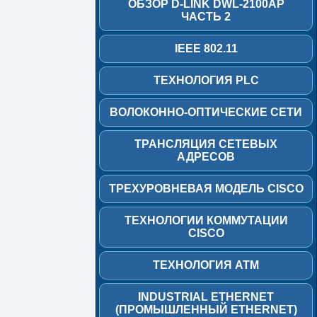
ОБЗОР D-LINK DWL-2100AP
DWL-
ЧАСТЬ 2
2100AP
Часть
IEEE 802.11
2
IEEE
ТЕХНОЛОГИЯ PLC
802.11
ВОЛОКОННО-ОПТИЧЕСКИЕ СЕТИ
Технология
PLC
ТРАНСЛЯЦИЯ СЕТЕВЫХ
Волоконно-
АДРЕСОВ
оптические
сети
ТРЕХУРОВНЕВАЯ МОДЕЛЬ CISCO
Трансляция
ТЕХНОЛОГИИ КОММУТАЦИИ
сетевых
CISCO
адресов
Трехуровневая
ТЕХНОЛОГИЯ АТМ
модель
CISCO
INDUSTRIAL ETHERNET
(ПРОМЫШЛЕННЫЙ ETHERNET)
Технологии