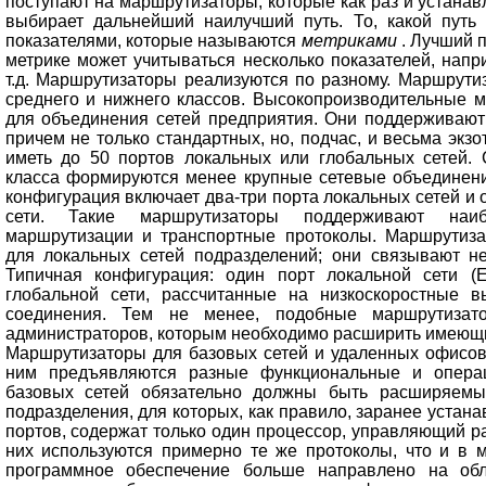
поступают на маршрутизаторы, которые как раз и устанав
выбирает дальнейший наилучший путь. То, какой путь
показателями, которые называются
метриками
. Лучший 
метрике может учитываться несколько показателей, напр
т.д. Маршрутизаторы реализуются по разному. Маршрутиз
среднего и нижнего классов. Высокопроизводительные м
для объединения сетей предприятия. Они поддерживают
причем не только стандартных, но, подчас, и весьма экзо
иметь до 50 портов локальных или глобальных сетей.
класса формируются менее крупные сетевые объединен
конфигурация включает два-три порта локальных сетей и 
сети. Такие маршрутизаторы поддерживают наиб
маршрутизации и транспортные протоколы. Маршрутиза
для локальных сетей подразделений; они связывают н
Типичная конфигурация: один порт локальной сети (E
глобальной сети, рассчитанные на низкоскоростные 
соединения. Тем не менее, подобные маршрутизат
администраторов, которым необходимо расширить имеющ
Маршрутизаторы для базовых сетей и удаленных офисов 
ним предъявляются разные функциональные и опера
базовых сетей обязательно должны быть расширяемы
подразделения, для которых, как правило, заранее уста
портов, содержат только один процессор, управляющий р
них используются примерно те же протоколы, что и в м
программное обеспечение больше направлено на обле