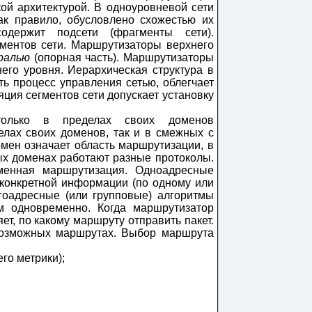
кой архитектурой. В одноуровневой сети
ак правило, обусловлено схожестью их
содержит подсети (фрагменты сети).
ментов сети. Маршрутизаторы верхнего
ралью
(опорная часть). Маршрутизаторы
его уровня. Иерархическая структура в
ть процесс управления сетью, облегчает
яция сегментов сети допускает установку
только в пределах своих доменов
елах своих доменов, так и в смежных с
мен означает область маршрутизации, в
ных доменах работают разные протоколы.
менная маршрутизация. Одноадресные
конкретной информации (по одному или
гоадресные (или групповые) алгоритмы
 одновременно. Когда маршрутизатор
ет, по какому маршруту отправить пакет.
возможных маршрутах. Выбор маршрута
го метрики);