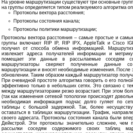
На уровне маршрутизации существуют три основные груп
на группы определяется типом реализуемого алгоритма о
Протоколы вектора расстояния;
Протоколы состояния канала;
Протоколы политики маршрутизации;
Протоколы вектора расстояния – самые простые и самы
группы включают RIP IP, RIP IPX, AppleTalk и Cisco I
получил от способа обмена информацией. Маршрутиз
извлекает адреса получателей информации и метрик
помещает эти данные в рассылаемые соседям со
маршрутизаторы сверяют полученные данные со
маршрутизации и вносят необходимые изменения. После 
обновлении. Таким образом каждый маршрутизатор получ
При очевидной простоте алгоритма говорить о его полно
эффективно только в небольших сетях. Это связано с те
между маршрутизаторами резко возрастает. При этом бо
(так как изменения сетевой топологии происходят довольн
необходимая информация подчас долго гуляет по сет
таблицы с большой задержкой. Так, более несуществ
оставаться в таблицах маршрутизации. Трафик, направле
своего адресата. Протоколы состояния канала были впе
Дейкстрой. Эти протоколы значительно сложнее, чем 
рассылки соседям содержимого своих таблиц мар