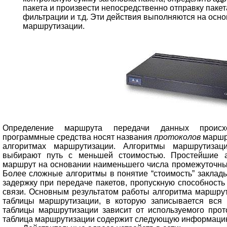
пакета и произвести непосредственно отправку пакет
фильтрации и т.д. Эти действия выполняются на осн
маршрутизации.
Определение маршрута передачи данных происхо
программные средства носят названия
протоколов
маршр
алгоритмах маршрутизации. Алгоритмы маршрутизац
выбирают путь с меньшей стоимостью. Простейшие 
маршрут на основании наименьшего числа промежуточных 
Более сложные алгоритмы в понятие “стоимость” заклады
задержку при передаче пакетов, пропускную способность
связи. Основным результатом работы алгоритма маршрут
таблицы маршрутизации, в которую записывается вся
таблицы маршрутизации зависит от используемого про
таблица маршрутизации содержит следующую информаци