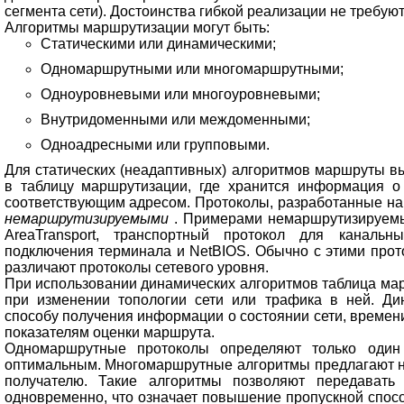
сегмента сети). Достоинства гибкой реализации не требую
Алгоритмы маршрутизации могут быть:
Статическими или динамическими;
Одномаршрутными или многомаршрутными;
Одноуровневыми или многоуровневыми;
Внутридоменными или междоменными;
Одноадресными или групповыми.
Для статических (неадаптивных) алгоритмов маршруты в
в таблицу маршрутизации, где хранится информация о 
соответствующим адресом. Протоколы, разработанные на 
немаршрутизируемыми
. Примерами немаршрутизируемы
AreaTransport, транспортный протокол для каналь
подключения терминала и NetBIOS. Обычно с этими прото
различают протоколы сетевого уровня.
При использовании динамических алгоритмов таблица ма
при изменении топологии сети или трафика в ней. Ди
способу получения информации о состоянии сети, време
показателям оценки маршрута.
Одномаршрутные протоколы определяют только один
оптимальным. Многомаршрутные алгоритмы предлагают не
получателю. Такие алгоритмы позволяют передават
одновременно, что означает повышение пропускной спос