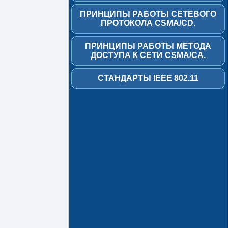
2
ПРИНЦИПЫ РАБОТЫ СЕТЕВОГО
VLAN
ПРОТОКОЛА CSMA/CD.
-
часть
ПРИНЦИПЫ РАБОТЫ МЕТОДА
3
ДОСТУПА К СЕТИ CSMA/CA.
Основы
СТАНДАРТЫ IEEE 802.11
технологии
АТМ
-
часть
1
часть
2
Cisco
QoS
часть
1
Cisco
QoS