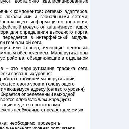
твуют достаточно квалифицированные
вных компонентов: сетевых адаптеров,
с локальными и глобальными сетями;
бновляющего информацию о топологии;
ерфейсный модуль он анализирует адрес
ора для определения выходного порта.
 передается в интерфейсный модуль,
и глобальной сети.
нция или сервер, имеющие несколько
аммным обеспечением. Маршрутизаторы
е устройства, объединяющие в отдельном
в – это маршрутизация трафика сети.
ески связанных уровня:
работа с таблицей маршрутизации.
еса (сетевого уровня) следующего
 имеющемуся адресу (сетевого уровня)
выбирается определенный выходной
ывается
определением маршрута
изации ведется протоколами
еречень необходимых предоставляемых
акет, необходимо: проверить
ес (канального уровня) получателя