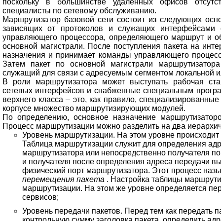
поскольку в большинстве удаленных офисов отсутс
специалисты по сетевому обслуживанию.
Маршрутизатор базовой сети состоит из следующих осно
зависящих от протоколов и служащих интерфейсами 
управляющего процессора, определяющего маршрут и о
основной магистрали. После поступления пакета на инт
назначения и принимает команды управляющего процесс
Затем пакет по основной магистрали маршрутизатора
служащий для связи с адресуемым сегментом локальной ил
В роли маршрутизатора может выступать рабочая ста
сетевых интерфейсов и снабженные специальным прогр
верхнего класса – это, как правило, специализированны
корпусе множество маршрутизирующих модулей.
По определению, основное назначение маршрутизаторо
Процесс маршрутизации можно разделить на два иерархич
Уровень маршрутизации. На этом уровне происходит 
Таблица маршрутизации служит для определения адр
маршрутизатора или непосредственно получателя по
и получателя после определения адреса передачи 
физический порт маршрутизатора. Этот процесс наз
перемещения пакета
. Настройка таблицы маршрут
маршрутизации. На этом же уровне определяется п
сервисов;
Уровень передачи пакетов. Перед тем как передать п
контрольную сумму заголовка пакета, определить адр