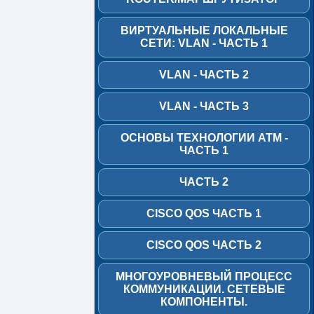
HUB/
Концентратор
ВИРТУАЛЬНЫЕ ЛОКАЛЬНЫЕ
СЕТИ: VLAN - ЧАСТЬ 1
Switch/
Коммутутор
VLAN - ЧАСТЬ 2
Router
начальные
VLAN - ЧАСТЬ 3
сведения
ОСНОВЫ ТЕХНОЛОГИИ АТМ -
Router/
ЧАСТЬ 1
Маршрутизатор
Виртуальные
ЧАСТЬ 2
Локальные
Сети:
CISCO QOS ЧАСТЬ 1
VLAN
-
часть
CISCO QOS ЧАСТЬ 2
1
МНОГОУРОВНЕВЫЙ ПРОЦЕСС
VLAN
КОММУНИКАЦИИ. СЕТЕВЫЕ
-
КОМПОНЕНТЫ.
часть