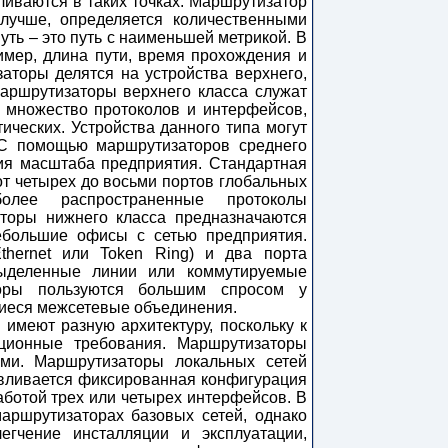
ливаются в таких точках. Маршрутизатор
 лучше, определяется количественными
путь – это путь с наименьшей метрикой. В
имер, длина пути, время прохождения и
аторы делятся на устройства верхнего,
аршрутизаторы верхнего класса служат
 множество протоколов и интерфейсов,
тических. Устройства данного типа могут
 С помощью маршрутизаторов среднего
ия масштаба предприятия. Стандартная
от четырех до восьми портов глобальных
олее распространенные протоколы
торы нижнего класса предназначаются
ебольшие офисы с сетью предприятия.
thernet или Token Ring) и два порта
выделенные линии или коммутируемые
оры пользуются большим спросом у
иеся межсетевые объединения.
имеют разную архитектуру, поскольку к
ционные требования. Маршрутизаторы
ми. Маршрутизаторы локальных сетей
навливается фиксированная конфигурация
аботой трех или четырех интерфейсов. В
аршрутизаторах базовых сетей, однако
гчение инсталляции и эксплуатации,