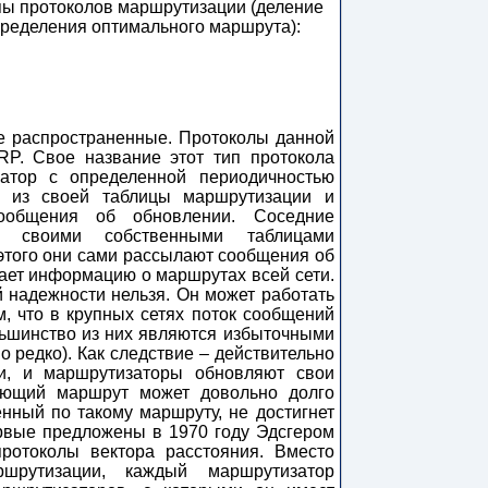
пы протоколов маршрутизации (деление
пределения оптимального маршрута):
е распространенные. Протоколы данной
GRP. Свое название этот тип протокола
атор с определенной периодичностью
у из своей таблицы маршрутизации и
общения об обновлении. Соседние
 своими собственными таблицами
этого они сами рассылают сообщения об
ает информацию о маршрутах всей сети.
й надежности нельзя. Он может работать
м, что в крупных сетях поток сообщений
льшинство из них являются избыточными
о редко). Как следствие – действительно
и, и маршрутизаторы обновляют свои
ующий маршрут может довольно долго
нный по такому маршруту, не достигнет
рвые предложены в 1970 году Эдсгером
протоколы вектора расстояния. Вместо
шрутизации, каждый маршрутизатор