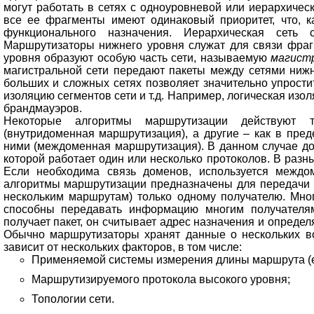
могут работать в сетях с одноуровневой или иерархичес
все ее фрагменты имеют одинаковый приоритет, что, к
функционального назначения. Иерархическая сеть 
Маршрутизаторы нижнего уровня служат для связи фраг
уровня образуют особую часть сети, называемую
магист
магистральной сети передают пакеты между сетями нижн
больших и сложных сетях позволяет значительно упрости
изоляцию сегментов сети и т.д. Например, логическая изол
брандмауэров.
Некоторые алгоритмы маршрутизации действуют 
(внутридоменная маршрутизация), а другие – как в пред
ними (междоменная маршрутизация). В данном случае до
которой работает один или несколько протоколов. В раз
Если необходима связь доменов, используется междо
алгоритмы маршрутизации предназначены для передачи 
нескольким маршрутам) только одному получателю. Мно
способны передавать информацию многим получателям
получает пакет, он считывает адрес назначения и определя
Обычно маршрутизаторы хранят данные о нескольких 
зависит от нескольких факторов, в том числе:
Применяемой системы измерения длины маршрута (е
Маршрутизируемого протокола высокого уровня;
Топологии сети.