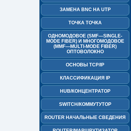
Точка
ЗАМЕНА BNC НА UTP
Точка
Одномодовое
ТОЧКА ТОЧКА
(SMF
—
ОДНОМОДОВОЕ (SMF—SINGLE-
Single-
MODE FIBER) И МНОГОМОДОВОЕ
Mode
(MMF—MULTI-MODE FIBER)
Fiber)
ОПТОВОЛОКНО
и
многомодовое
(MMF
ОСНОВЫ TCP/IP
—
Multi-
КЛАССИФИКАЦИЯ IP
Mode
Fiber)
оптоволокно
HUB/КОНЦЕНТРАТОР
Основы
SWITCH/КОММУТУТОР
TCP/IP
ROUTER НАЧАЛЬНЫЕ СВЕДЕНИЯ
Классификация
IP
ROUTER/МАРШРУТИЗАТОР