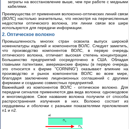
затраты на восстановление выше, чем при работе с медными
кабелями.
Преимущества от применения волоконно-оптических линий связи
(ВОЛС) настолько значительны, что несмотря на перечисленные
недостатки оптического волокна, эти линии связи все шире
используются для передачи информации.
2. Оптическое волокно
Промышленность многих стран освоила выпуск широкой
номенклатуры изделий и компонентов ВОЛС. Следует заметить,
что производство компонентов ВОЛС, в первую очередь
оптического волокна, отличает высокая степень концентрации.
Большинство предприятий сосредоточено в США. Обладая
главными патентами, американские фирмы (в первую очередь
это относится к фирме "CORNING") оказывают влияние на
производство и рынок компонентов ВОЛС во всем мире,
благодаря заключению лицензионных соглашений с другими
фирмами и созданию совместных предприятий.
Важнейший из компонентов ВОЛС - оптическое волокно. Для
передачи сигналов применяются два вида волокна: одномодовое
и многомодовое. Свое название волокна получили от способа
распространения излучения в них. Волокно состоит из
сердцевины и оболочки с разными показателями преломления
n1 и n2.