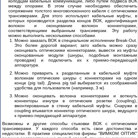
колодцам кабельных коммуникаций, либо путем подвеса ВОК
между опорами. В этом случае необходимо обеспечить
сопряжение толстого многоволоконного кабеля с оптическими
трансиверами. Для этого используют кабельные муфты, в
которых производится разделка концов ВОК, идентификация
волокон и оконцевание волокон коннекторами,
соответствующими выбранным трансиверам. Эту работу
можно выполнить несколькими способами.
Можно заказать ВОК в специальном исполнении Break-Out.
Это более дорогой вариант, зато кабель можно сразу
оконцевать оптическими коннекторами, вывести из муфты
оконцованные модули (шнуры, подобные монтажным
проводам) и подключить их к приемо-передающей
аппаратуре.
Можно приварить к разделанным в кабельной муфте
волокнам оптические шнуры с коннекторами на одном
конце (pig tail). Длина pig tail выбирается из соображений
удобства для пользователя (например, 3 м).
Можно оконцевать волокна коннекторами и воткнуть
коннекторы изнутри в оптические розетки (coupling),
вмонтированные в стенку кабельной муфты. Снаружи в
coupling втыкается коннектор оптического шнура, ведущего
к приемо-передающей аппаратуре.
Возможны и другие способы стыковки ВОК с оптическими
трансиверами. У каждого способа есть свои достоинства и
недостатки. В практике специалистов фирмы "ВИМКОМ ОПТИК"