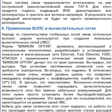
Такую систему связи предполагается использовать на уже
построенной трансатлантической линии ТАТ-8. Для этого
придется поднять подводный ВОК, демонтировать все
регенераторы и срастить все волокна напрямую. В результате на
подводной магистрали не будет ни одного промежуточного
регенератора.
6. Применение ВОЛС в вычислительных сетях
Наряду со строительством глобальных сетей связи оптическое
волокно широко используется при создании локальных
вычислительных сетей (ЛВС).
Фирма "ВИМКОМ ОПТИК", занимаясь автоматизацией и
электронными технологиями, разрабатывает и устанавливает
локальные и магистральные сети Ethernet, Fast Ethernet, FDDI,
ATM/SDH с применением оптических линий связи. Фирма
"ВИМКОМ ОПТИК" делает это по трем причинам. Во-первых, это
выгодно. При установке протяженных сегментов сети не
требуются повторители. Во-вторых, это надежно. В оптических
линиях связи очень низкий уровень шумов, что позволяет
передавать информацию с коэффициентом ошибок не более
10**(-10). В третьих, это перспективно. Волоконно-оптические
линии связи позволяют наращивать вычислительные
возможности сети без замены кабельных коммуникаций. Для
этого нужно просто установить более быстродействующие
передатчики и приемники. Это важно для тех пользователей, кто
ориентируется на развитие своей ЛВС.
Кабель для связи сегментов сети стоит недорого, но работы по
его прокладке могут составить самую крупную статью расходов