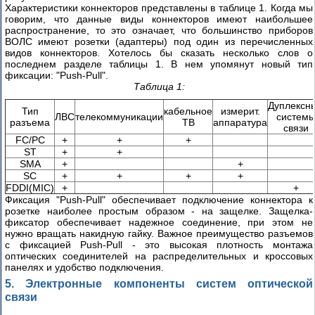
Характеристики коннекторов представлены в таблице 1. Когда мы
говорим, что данные виды коннекторов имеют наибольшее
распространение, то это означает, что большинство приборов
ВОЛС имеют розетки (адаптеры) под один из перечисленных
видов коннекторов. Хотелось бы сказать несколько слов о
последнем разделе таблицы 1. В нем упомянут новый тип
фиксации: "Push-Pull".
Таблица 1:
Дуплексн
Тип
кабельное
измерит.
ЛВС
телекоммуникации
систем
разъема
ТВ
аппаратура
связи
FC/PC
+
+
+
ST
+
+
SMA
+
+
SC
+
+
+
+
FDDI(MIC)
+
+
Фиксация "Push-Pull" обеспечивает подключение коннектора к
розетке наиболее простым образом - на защелке. Защелка-
фиксатор обеспечивает надежное соединение, при этом не
нужно вращать накидную гайку. Важное преимущество разъемов
с фиксацией Push-Pull - это высокая плотность монтажа
оптических соединителей на распределительных и кроссовых
панелях и удобство подключения.
5. Электронные компоненты систем оптической
связи