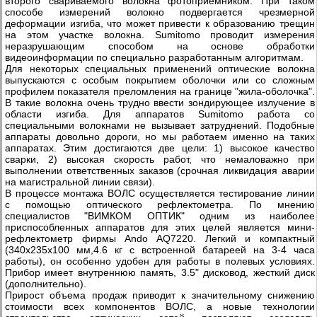
второго свариваемого волокна фотоприемником. При таком
способе измерений волокно подвергается чрезмерной
деформации изгиба, что может привести к образованию трещин
на этом участке волокна. Sumitomo проводит измерения
неразрушающим способом на основе обработки
видеоинформации по специально разработанным алгоритмам.
Для некоторых специальных применений оптические волокна
выпускаются с особым покрытием оболочки или со сложным
профилем показателя преломления на границе "жила-оболочка".
В такие волокна очень трудно ввести зондирующее излучение в
области изгиба. Для аппаратов Sumitomo работа со
специальными волокнами не вызывает затруднений. Подобные
аппараты довольно дороги, но мы работаем именно на таких
аппаратах. Этим достигаются две цели: 1) высокое качество
сварки, 2) высокая скорость работ, что немаловажно при
выполнении ответственных заказов (срочная ликвидация аварии
на магистральной линии связи).
В процессе монтажа ВОЛС осуществляется тестирование линии
с помощью оптического рефлектометра. По мнению
специалистов "ВИМКОМ ОПТИК" одним из наиболее
приспособленных аппаратов для этих целей является мини-
рефлектометр фирмы Ando AQ7220. Легкий и компактный
(340х235х100 мм,4.6 кг с встроенной батареей на 3-4 часа
работы), он особенно удобен для работы в полевых условиях.
Прибор имеет внутреннюю память, 3.5" дисковод, жесткий диск
(дополнительно).
Прирост объема продаж приводит к значительному снижению
стоимости всех компонентов ВОЛС, а новые технологии