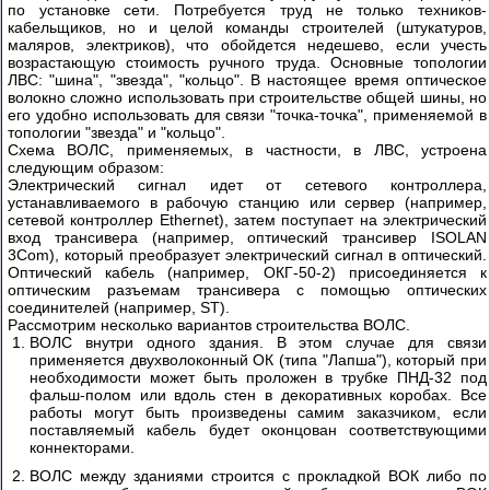
по установке сети. Потребуется труд не только техников-
кабельщиков, но и целой команды строителей (штукатуров,
маляров, электриков), что обойдется недешево, если учесть
возрастающую стоимость ручного труда. Основные топологии
ЛВС: "шина", "звезда", "кольцо". В настоящее время оптическое
волокно сложно использовать при строительстве общей шины, но
его удобно использовать для связи "точка-точка", применяемой в
топологии "звезда" и "кольцо".
Схема ВОЛС, применяемых, в частности, в ЛВС, устроена
следующим образом:
Электрический сигнал идет от сетевого контроллера,
устанавливаемого в рабочую станцию или сервер (например,
сетевой контроллер Ethernet), затем поступает на электрический
вход трансивера (например, оптический трансивер ISOLAN
3Com), который преобразует электрический сигнал в оптический.
Оптический кабель (например, ОКГ-50-2) присоединяется к
оптическим разъемам трансивера с помощью оптических
соединителей (например, ST).
Рассмотрим несколько вариантов строительства ВОЛС.
ВОЛС внутри одного здания. В этом случае для связи
применяется двухволоконный ОК (типа "Лапша"), который при
необходимости может быть проложен в трубке ПНД-32 под
фальш-полом или вдоль стен в декоративных коробах. Все
работы могут быть произведены самим заказчиком, если
поставляемый кабель будет оконцован соответствующими
коннекторами.
ВОЛС между зданиями строится с прокладкой ВОК либо по