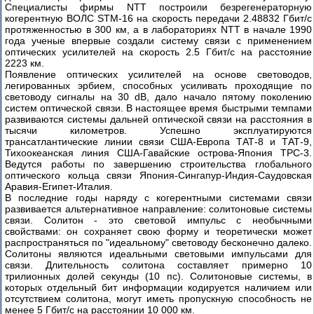
Специалисты фирмы NTT построили безрегенераторную
когерентную ВОЛС STM-16 на скорость передачи 2.48832 Гбит/с
протяженностью в 300 км, а в лабораториях NTT в начале 1990
года ученые впервые создали систему связи с применением
оптических усилителей на скорость 2.5 Гбит/с на расстояние
2223 км.
Появление оптических усилителей на основе световодов,
легированных эрбием, способных усиливать проходящие по
световоду сигналы на 30 dB, дало начало пятому поколению
систем оптической связи. В настоящее время быстрыми темпами
развиваются системы дальней оптической связи на расстояния в
тысячи километров. Успешно эксплуатируются
трансатлантические линии связи США-Европа ТАТ-8 и ТАТ-9,
Тихоокеанская линия США-Гавайские острова-Япония ТРС-3.
Ведутся работы по завершению строительства глобального
оптического кольца связи Япония-Сингапур-Индия-Саудовская
Аравия-Египет-Италия.
В последние годы наряду с когерентными системами связи
развивается альтернативное направление: солитоновые системы
связи. Солитон - это световой импульс с необычными
свойствами: он сохраняет свою форму и теоретически может
распространяться по "идеальному" световоду бесконечно далеко.
Солитоны являются идеальными световыми импульсами для
связи. Длительность солитона составляет примерно 10
трилионных долей секунды (10 пс). Солитоновые системы, в
которых отдельный бит информации кодируется наличием или
отсутствием солитона, могут иметь пропускную способность не
менее 5 Гбит/с на расстоянии 10 000 км.