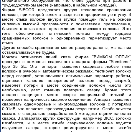
специального оборудования, что очень удобно при работе в
труднодоступном месте (например, в кабельном колодце).
Фирма SIECOR предлагает другую технологию сращивания
волокон, при которой волокна вводятся в прецизионную втулку. В
месте стыка волокон внутри втулки помещен гель на основе
силикона высокой прозрачности с показателем преломления,
близким к показателю преломления оптического волокна. Этот
гель обеспечивает оптический контакт между торцами
сращиваемых волокон и одновременно герметизирует место
стыка.
Другие способы сращивания менее распространены, мы на них
останавливаться не будем.
Монтаж оптических линий связи фирма "ВИМКОМ ОПТИК"
проводит с помощью сварочного аппарата фирмы "Sumitomo"
type 35 SE. Этот аппарат позволяет сваривать любые типы
волокон в ручном и автоматическом режимах, тестирует волокно
перед сваркой, устанавливает оптимальные параметр работы,
оценивает качество поверхностей волокон перед сваркой,
измеряет потери в месте соединений волокон и,если это
необходимо, дает команду повторить сварку. Кроме этого
аппарат защищает место сварки специальной гильзой и
проверяет на прочность сварное соединение. Аппарат позволяет
сваривать одномодовые и многомодовые волокна с потерями
0.01dB, что является превосходным результатом. Особо хочется
сказать о специально разработанной методике оценки качества
сварки. В аппаратах других конструкций, например BICC, волокно
изгибается, и в месте изгиба свариваемого волокна водится
излучение лазера, которое регистрируется в месте изгиба