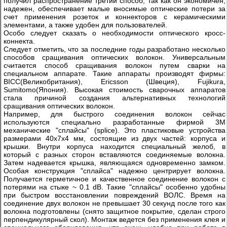
получил распространение третий способ, так как он экономичен,
надежен, обеспечивает малые вносимые оптические потери за
счет применения розеток и коннекторов с керамическими
элементами, а также удобен для пользователей.
Особо следует сказать о необходимости оптического кросс-
коннекта.
Следует отметить, что за последние годы разработано несколько
способов сращивания оптических волокон. Универсальным
считается способ сращивания волокон путем сварки на
специальном аппарате. Такие аппараты производят фирмы:
BICC(Великобритания), Ericsson (Швеция), Fujikura,
Sumitomo(Япония). Высокая стоимость сварочных аппаратов
стала причиной создания альтернативных технологий
сращивания оптических волокон.
Например, для быстрого соединения волокон сейчас
используются специально разработанные фирмой 3М
механические "сплайсы" (splice). Это пластиковые устройства
размерами 40x7x4 мм, состоящие из двух частей: корпуса и
крышки. Внутри корпуса находится специальный желоб, в
который с разных сторон вставляются соединяемые волокна.
Затем надевается крышка, являющаяся одновременно замком.
Особая конструкция "сплайса" надежно центрирует волокна.
Получается герметичное и качественное соединение волокон с
потерями на стыке ~ 0.1 dB. Такие "сплайсы" особенно удобны
при быстром восстановлении повреждений ВОЛС. Время на
соединение двух волокон не превышает 30 секунд после того как
волокна подготовлены (снято защитное покрытие, сделан строго
перпендикулярный скол). Монтаж ведется без применения клея и