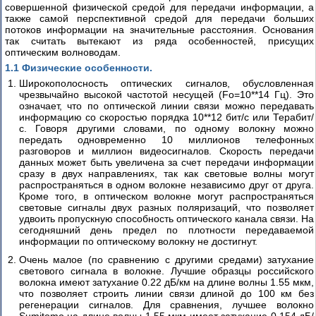
совершенной физической средой для передачи информации, а
DWL-
также самой перспективной средой для передачи больших
2100AP
потоков информации на значительные расстояния. Основания
Часть
так считать вытекают из ряда особенностей, присущих
2
оптическим волноводам.
1.1 Физические особенности.
IEEE
Широкополосность оптических сигналов, обусловленная
802.11
чрезвычайно высокой частотой несущей (Fo=10**14 Гц). Это
означает, что по оптической линии связи можно передавать
Технология
информацию со скоростью порядка 10**12 бит/с или Терабит/
PLC
с. Говоря другими словами, по одному волокну можно
передать одновременно 10 миллионов телефонных
разговоров и миллион видеосигналов. Скорость передачи
Волоконно-
данных может быть увеличена за счет передачи информации
оптические
сразу в двух направлениях, так как световые волны могут
сети
распространяться в одном волокне независимо друг от друга.
Кроме того, в оптическом волокне могут распространяться
Трансляция
световые сигналы двух разных поляризаций, что позволяет
удвоить пропускную способность оптического канала связи. На
сетевых
сегодняшний день предел по плотности передаваемой
адресов
информации по оптическому волокну не достигнут.
Трехуровневая
Очень малое (по сравнению с другими средами) затухание
светового сигнала в волокне. Лучшие образцы российского
модель
волокна имеют затухание 0.22 дБ/км на длине волны 1.55 мкм,
CISCO
что позволяет строить линии связи длиной до 100 км без
регенерации сигналов. Для сравнения, лучшее волокно
Технологии