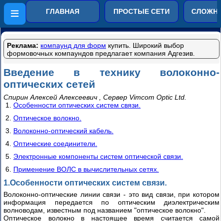
Компьютерные сети от
ГЛАВНАЯ
ПРОСТЫЕ СЕТИ
СЛОЖНЫ
простого к сложному
LRE
Реклама:
компаунд для форм
купить. Широкий выбор
формовочных компаундов предлагает компания Адгезив.
технологий
DSL
Введение в технику волоконно-
оптических сетей
Wi-
Fi
Спирин Алексей Алексеевич , Сервер Vimcom Optic Ltd.
для
Особенности оптических систем связи.
всех
Оптическое волокно.
Обзор
Волоконно-оптический кабель.
D-
Оптические соединители.
Link
Электронные компоненты систем оптической связи.
DWL-
2100AP
Применение ВОЛС в вычислительных сетях.
часть
1.Особенности оптических систем связи.
1
Волоконно-оптические линии связи - это вид связи, при котором
информация передается по оптическим диэлектрическим
Обзор
волноводам, известным под названием "оптическое волокно".
D-
Оптическое волокно в настоящее время считается самой
Link