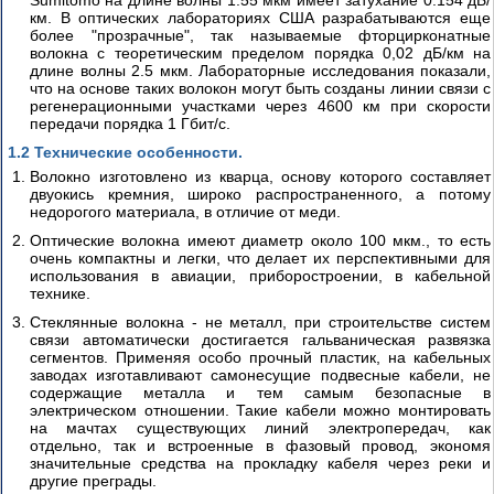
Sumitomo на длине волны 1.55 мкм имеет затухание 0.154 дБ/
коммутации
км. В оптических лабораториях США разрабатываются еще
CISCO
более "прозрачные", так называемые фторцирконатные
волокна с теоретическим пределом порядка 0,02 дБ/км на
длине волны 2.5 мкм. Лабораторные исследования показали,
Технология
что на основе таких волокон могут быть созданы линии связи с
АТМ
регенерационными участками через 4600 км при скорости
передачи порядка 1 Гбит/с.
Industrial
1.2 Технические особенности.
Ethernet
(промышленный
Волокно изготовлено из кварца, основу которого составляет
двуокись кремния, широко распространенного, а потому
Ethernet)
недорогого материала, в отличие от меди.
Введение
Оптические волокна имеют диаметр около 100 мкм., то есть
Industrial
очень компактны и легки, что делает их перспективными для
использования в авиации, приборостроении, в кабельной
Ethernet
технике.
Различия
в
Стеклянные волокна - не металл, при строительстве систем
части
связи автоматически достигается гальваническая развязка
протоколов
сегментов. Применяя особо прочный пластик, на кабельных
заводах изготавливают самонесущие подвесные кабели, не
содержащие металла и тем самым безопасные в
Протокол
электрическом отношении. Такие кабели можно монтировать
STP
на мачтах существующих линий электропередач, как
–
отдельно, так и встроенные в фазовый провод, экономя
знакомство
значительные средства на прокладку кабеля через реки и
другие преграды.