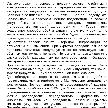
Технология
Системы связи на основе оптических волокон устойчивы к
Power
электромагнитным помехам, а передаваемая по световодам
over
информация защищена от несанкционированного доступа.
Ethernet
Волоконно-оптические линии связи нельзя подслушать
неразрушающим способом. Всякие воздействия на волокно
могут быть зарегистрированы методом мониторинга
Многоуровневый
(непрерывного контроля) целостности линии. Теоретически
процесс
существуют способы обойти защиту путем мониторинга, но
коммуникации.
затраты на реализацию этих способов будут столь велики, что
Сетевые
превзойдут стоимость перехваченной информации.
компоненты.
Существует способ скрытой передачи информации по
оптическим линиям связи. При скрытой передаче сигнал от
источника излучения модулируется не по амплитуде, как в
Gigabit
обычных системах, а по фазе. Затем сигнал смешивается с
Ethernet
самим собой, задержанным на некоторое время, большее,
по
чем время когерентности источника излучения.
оптоволокну
При таком способе передачи информация не может быть
перехвачена амплитудным приемником излучения, так как он
Технология
зарегистрирует лишь сигнал постоянной интенсивности.
GPON
Для обнаружения перехватываемого сигнала понадобится
перестраиваемый интерферометр Майкельсона специальной
конструкции. Причем, видность интерференционной картины
Технология
может быть ослаблена как 1:2N, где N - количество сигналов,
FTTH
одновременно передаваемых по оптической системе связи.
Можно распределить передаваемую информацию по
множеству сигналов или передавать несколько шумовых
сигналов, ухудшая этим условия перехвата информации.
Потребуется значительный отбор мощности из волокна, чтобы