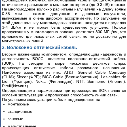
одномодовых волокнах. Многомодовый кабель проще оконцевать
оптическими разъемами с малыми потерями (до 0.3 dB) в стыке.
На многомодовое волокно расчитаны излучатели на длину волны
0.85 мкм - самые доступные и дешевые излучатели,
выпускаемые в очень широком ассортименте. Но затухание на
этой длине волны у многомодовых волокон находится в пределах
3-4 dB/км и не может быть существенно улучшено. Полоса
пропускания у многомодовых волокон достигает 800 МГц*км, что
приемлемо для локальных сетей связи, но не достаточно для
магистральных линий.
3. Волоконно-оптический кабель
Вторым важнейшим компонентом, определяющим надежность и
долговечность ВОЛС, является волоконно-оптический кабель
(ВОК). На сегодня в мире несколько десятков фирм,
производящих оптические кабели различного назначения.
Наиболее известные из них: AT&T, General Cable Company
(США); Siecor (ФРГ); BICC Cable (Великобритания); Les cables de
Lion (Франция); Nokia (Финляндия); NTT, Sumitomo (Япония),
Pirelli(Италия).
Определяющими параметрами при производстве ВОК являются
условия эксплуатации и пропускная способность линии связи.
По условиям эксплуатации кабели подразделяют на:
монтажные
станционные
зоновые
магистральные