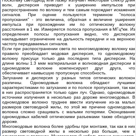
Поскольку светодиод или лазер излучает некоторый спектр длин
волн, дисперсия приводит к уширению импульсов при
распространению по волокну и тем самым порождает искажения
сигналов. При оценке пользуются термином "полоса
пропускания" - это величина, обратная к величине уширения
импульса при прохождении им по оптическому волокну
расстояния в 1 км. Измеряется полоса пропускания в МГц*км. Из
определения полосы пропускания видно, что дисперсия
накладывает ограничение на дальность передачи и на верхнюю
частоту передаваемых сигналов.
Если при распространении света по многомодовому волокну как
правило преобладает модовая дисперсия, то одномодовому
волокну присущи только два последних типа дисперсии. На
длине волны 1.3 мкм материальная и волноводная дисперсии в
одномодовом волокне компенсируют друг друга, что
обеспечивает наивысшую пропускную способность.
Затухание и дисперсия у разных типов оптических волокон
различны. Одномодовые волокна обладают лучшими
характеристиками по затуханию и по полосе пропускания, так как
в них распространяется только один луч. Однако, одномодовые
источники излучения в несколько раз дороже многомодовых. В
одномодовое волокно труднее ввести излучение из-за малых
размеров световодной жилы, по этой же причине одномодовые
волокна сложно сращивать с малыми потерями. Оконцевание
одномодовых кабелей оптическими разъемами также обходится
дороже.
Многомодовые волокна более удобны при монтаже, так как в них
размер световодной жилы в несколько раз больше, чем в