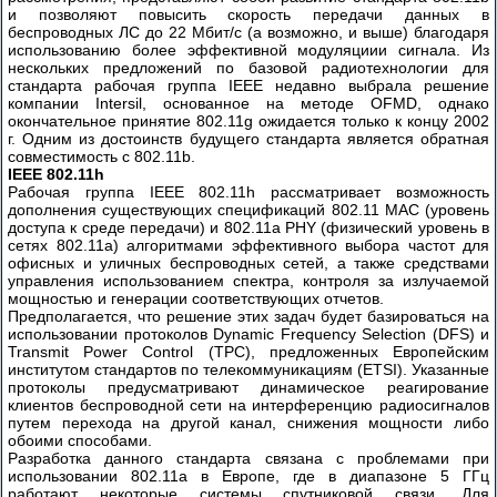
и позволяют повысить скорость передачи данных в
беспроводных ЛС до 22 Мбит/с (а возможно, и выше) благодаря
использованию более эффективной модуляциии сигнала. Из
нескольких предложений по базовой радиотехнологии для
стандарта рабочая группа IEEE недавно выбрала решение
компании Intersil, основанное на методе OFMD, однако
окончательное принятие 802.11g ожидается только к концу 2002
г. Одним из достоинств будущего стандарта является обратная
совместимость с 802.11b.
IEEE 802.11h
Рабочая группа IEEE 802.11h рассматривает возможность
дополнения существующих спецификаций 802.11 MAC (уровень
доступа к среде передачи) и 802.11a PHY (физический уровень в
сетях 802.11a) алгоритмами эффективного выбора частот для
офисных и уличных беспроводных сетей, а также средствами
управления использованием спектра, контроля за излучаемой
мощностью и генерации соответствующих отчетов.
Предполагается, что решение этих задач будет базироваться на
использовании протоколов Dynamic Frequency Selection (DFS) и
Transmit Power Control (TPC), предложенных Европейским
институтом стандартов по телекоммуникациям (ETSI). Указанные
протоколы предусматривают динамическое реагирование
клиентов беспроводной сети на интерференцию радиосигналов
путем перехода на другой канал, снижения мощности либо
обоими способами.
Разработка данного стандарта связана с проблемами при
использовании 802.11а в Европе, где в диапазоне 5 ГГц
работают некоторые системы спутниковой связи. Для