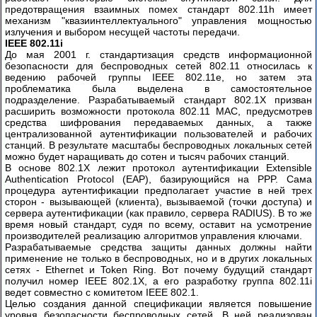
предотвращения взаимных помех стандарт 802.11h имеет
механизм "квазиинтеллектуального" управления мощностью
излучения и выбором несущей частоты передачи.
IEEE 802.11i
До мая 2001 г. стандартизация средств информационной
безопасности для беспроводных сетей 802.11 относилась к
ведению рабочей группы IEEE 802.11e, но затем эта
проблематика была выделена в самостоятельное
подразделение. Разрабатываемый стандарт 802.1X призван
расширить возможности протокола 802.11 MAC, предусмотрев
средства шифрования передаваемых данных, а также
централизованной аутентификации пользователей и рабочих
станций. В результате масштабы беспроводных локальных сетей
можно будет наращивать до сотен и тысяч рабочих станций.
В основе 802.1X лежит протокол аутентификации Extensible
Authentication Protocol (EAP), базирующийся на PPP. Сама
процедура аутентификации предполагает участие в ней трех
сторон - вызывающей (клиента), вызываемой (точки доступа) и
сервера аутентификации (как правило, сервера RADIUS). В то же
время новый стандарт, судя по всему, оставит на усмотрение
производителей реализацию алгоритмов управления ключами.
Разрабатываемые средства защиты данных должны найти
применение не только в беспроводных, но и в других локальных
сетях - Ethernet и Token Ring. Вот почему будущий стандарт
получил номер IEEE 802.1X, а его разработку группа 802.11i
ведет совместно с комитетом IEEE 802.1.
Целью создания данной спецификации является повышение
уровня безопасности беспроводных сетей. В ней реализован