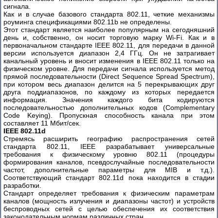
сигнала.
Как и в случае базового стандарта 802.11, четкие механизмы
роуминга спецификациями 802.11b не определены.
Этот стандарт является наиболее популярным на сегодняшний
день и, собственно, он носит торговую марку Wi-Fi. Как и в
первоначальном стандарте IEEE 802.11, для передачи в данной
версии используется диапазон 2,4 ГГц. Он не затрагивает
канальный уровень и вносит изменения в IEEE 802.11 только на
физическом уровне. Для передачи сигнала используется метод
прямой последовательности (Direct Sequence Spread Spectrum),
при котором весь диапазон делится на 5 перекрывающих друг
друга поддиапазонов, по каждому из которых передается
информация. Значения каждого бита кодируются
последовательностью дополнительных кодов (Complementary
Code Keying). Пропускная способность канала при этом
составляет 11 Мбит/сек.
IEEE 802.11d
Стремясь расширить географию распространения сетей
стандарта 802.11, IEEE разрабатывает универсальные
требования к физическому уровню 802.11 (процедуры
формирования каналов, псевдослучайные последовательности
частот, дополнительные параметры для MIB и т.д.).
Соответствующий стандарт 802.11d пока находится в стадии
разработки.
Стандарт определяет требования к физическим параметрам
каналов (мощность излучения и диапазоны частот) и устройств
беспроводных сетей с целью обеспечения их соответствия
законодательным нормам различных стран.