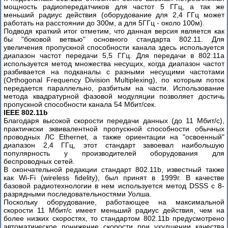
мощность радиопередатчиков для частот 5 ГГц, а так же
меньший радиус действия (оборудование для 2,4 ГГц может
работать на расстоянии до 300м, а для 5ГГц - около 100м).
Подводя краткий итог отметим, что данная версия является как
бы "боковой ветвью" основного стандарта 802.11. Для
увеличения пропускной способности канала здесь используется
диапазон частот передачи 5,5 ГГц. Для передачи в 802.11a
используется метод множества несущих, когда диапазон частот
разбивается на подканалы с разными несущими частотами
(Orthogonal Frequency Division Multiplexing), по которым поток
передается параллельно, разбитым на части. Использование
метода квадратурной фазовой модуляции позволяет достичь
пропускной способности канала 54 Мбит/сек.
IEEE 802.11b
Благодаря высокой скорости передачи данных (до 11 Мбит/с),
практичкски зквивалентной пропускной способности обычных
проводных ЛС Ethernet, а также ориентации на "освоенный"
диапазон 2,4 ГГц, этот стандарт завоевал наибольшую
популярность у производителей оборудования для
беспроводных сетей.
В окончательной редакции стандарт 802.11b, известный также
как Wi-Fi (wireless fidelity), был принят в 1999г. В качестве
базовой радиотехнологии в нем используется метод DSSS с 8-
разрядными последовательностями Уолша.
Поскольку оборудование, работающее на максимальной
скорости 11 Мбит/с имеет меньший радиус действия, чем на
более низких скоростях, то стандартом 802.11b предусмотрено
автоматическое понижение скорости при ухудшении качества