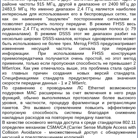
районе частоты 915 МГц, другой в диапазоне от 2400 МГц до
DWL-
2483,5 МГц. Но именно диапазон 2,4 ГГц является наиболее
2100AP
интересным для использования его в беспроводных сетях, так
Часть
как он наименее "зашумлен" посторонними сигналами и
2
позволяет расширить полосу передачи. В режиме FHSS весь
диапазон 2,4 ГГц используется как одна широкая полоса (с 79
IEEE
подканалами). В режиме DSSS этот же диапазон разбит на
несколько широких DSSS-каналов, которых одновременно может
802.11
быть использовано не более трех. Метод FHSS предусматривает
изменение несущей частоты сигнала при передаче
Технология
информации. При использовании FHSS конструкция
PLC
приемопередатчика получается очень простой, но этот метод
применим, только если пропускная способность не превышает 2
Волоконно-
Мбит/сек. Как уже отмечалось выше, эта проблема стала одной
из главных причин создания новых версий стандарта.
оптические
Спецификациями стандарта предусмотрены два значения
сети
скорости передачи данных - 1 и 2 Мбит/с.
По сравнению с проводными ЛС Ethernet возможности
Трансляция
подуровня MAC расширены за счет включения в него ряда
сетевых
функций, обычно выполняемых протоколами более высокого
адресов
уровня, в частности, процедур фрагментаци и ретрансляции
пакетов. Это вызвано стремлением повысить эффективную
пропускную способность системы благодаря снижению
Трехуровневая
накладных расходов на повторную передачу пакетов.
модель
В качестве основного метода доступа к среде стандартом 802.11
CISCO
определен механизм CSMA/CA (Carrier Sense Multiple Access with
Collision Avoidance - множественный доступ с обнаружением
Технологии
несущей и предотвращением коллизий).