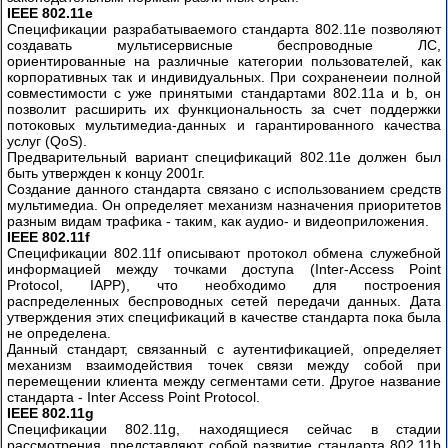
IEEE 802.11e
Спецификации разрабатываемого стандарта 802.11е позволяют
создавать мультисервисные беспроводные ЛС,
ориентированные на различные категории пользователей, как
корпоративных так и индивидуальных. При сохраненеии полной
совместимости с уже принятыми стандартами 802.11а и b, он
позволит расширить их функциональность за счет поддержки
потоковых мультимедиа-данных и гарантированного качества
услуг (QoS).
Предварительный вариант спецификаций 802.11е должен был
быть утвержден к концу 2001г.
Создание данного стандарта связано с использованием средств
мультимедиа. Он определяет механизм назначения приоритетов
разным видам трафика - таким, как аудио- и видеоприложения.
IEEE 802.11f
Cпецификации 802.11f описывают протокол обмена служебной
информацией между точками доступа (Inter-Access Point
Protocol, IAPP), что необходимо для построения
распределенных беспроводных сетей передачи данных. Дата
утверждения этих спецификаций в качестве стандарта пока была
не определена.
Данный стандарт, связанный с аутентификацией, определяет
механизм взаимодействия точек связи между собой при
перемещении клиента между сегментами сети. Другое название
стандарта - Inter Access Point Protocol.
IEEE 802.11g
Спецификации 802.11g, находящиеся сейчас в стадии
рассмотрения, представляют собой развитие стандарта 802.11b