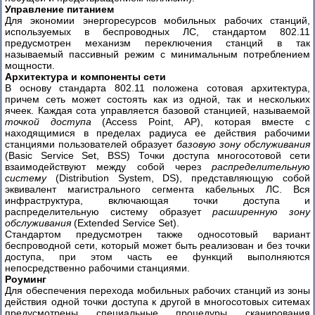
коммутации
Управление питанием
Для экономии энергоресурсов мобильных рабочих станций,
CISCO
используемых в беспроводных ЛС, стандартом 802.11
предусмотрен механизм переключения станций в так
Технология
называемый пассивный режим с минимальным потреблением
АТМ
мощности.
Архитектура и компоненты сети
Industrial
В основу стандарта 802.11 положена сотовая архитектура,
причем сеть может состоять как из одной, так и нескольких
Ethernet
ячеек. Каждая сота управляется базовой станцией, называемой
(промышленный
точкой доступа
(Access Point, AP), которая вместе с
Ethernet)
находящимися в пределах радиуса ее действия рабочими
Введение
станциями пользователей образует
базовую зону обслуживания
(Basic Service Set, BSS) Точки доступа многосотовой сети
Industrial
взаимодействуют между собой через
распределительную
Ethernet
систему
(Distribution System, DS), представляющую собой
эквивалент магистрального сегмента кабельных ЛС. Вся
Различия
инфраструктура, включающая точки доступа и
в
распределительную систему образует
расширенную зону
части
обслуживания
(Extended Service Set).
протоколов
Стандартом предусмотрен также односотовый вариант
беспроводной сети, который может быть реализован и без точки
Протокол
доступа, при этом часть ее функций выполняются
STP
непосредственно рабочими станциями.
Роуминг
–
Для обеспечения перехода мобильных рабочих станций из зоны
знакомство
действия одной точки доступа к другой в многосотовых ситемах
предусмотрены специальные процедуры сканирования