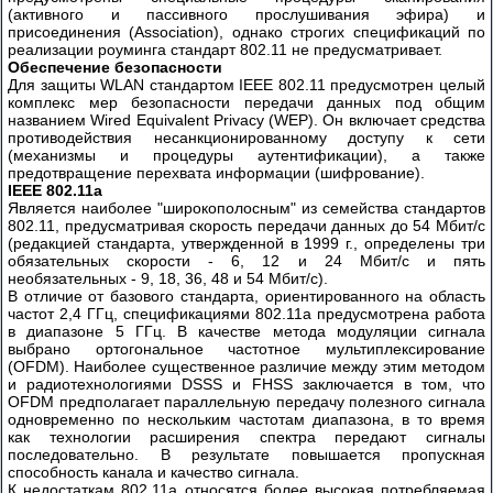
Технология
(активного и пассивного прослушивания эфира) и
Power
присоединения (Association), однако строгих спецификаций по
over
реализации роуминга стандарт 802.11 не предусматривает.
Ethernet
Обеспечение безопасности
Для защиты WLAN стандартом IEEE 802.11 предусмотрен целый
комплекс мер безопасности передачи данных под общим
Многоуровневый
названием Wired Equivalent Privacy (WEP). Он включает средства
процесс
противодействия несанкционированному доступу к сети
коммуникации.
(механизмы и процедуры аутентификации), а также
Сетевые
предотвращение перехвата информации (шифрование).
компоненты.
IEEE 802.11a
Является наиболее "широкополосным" из семейства стандартов
802.11, предусматривая скорость передачи данных до 54 Мбит/с
Gigabit
(редакцией стандарта, утвержденной в 1999 г., определены три
Ethernet
обязательных скорости - 6, 12 и 24 Мбит/с и пять
по
необязательных - 9, 18, 36, 48 и 54 Мбит/с).
оптоволокну
В отличие от базового стандарта, ориентированного на область
частот 2,4 ГГц, спецификациями 802.11а предусмотрена работа
Технология
в диапазоне 5 ГГц. В качестве метода модуляции сигнала
выбрано ортогональное частотное мультиплексирование
GPON
(OFDM). Наиболее существенное различие между этим методом
и радиотехнологиями DSSS и FHSS заключается в том, что
Технология
OFDM предполагает параллельную передачу полезного сигнала
FTTH
одновременно по нескольким частотам диапазона, в то время
как технологии расширения спектра передают сигналы
последовательно. В результате повышается пропускная
способность канала и качество сигнала.
К недостаткам 802.11а относятся более высокая потребляемая