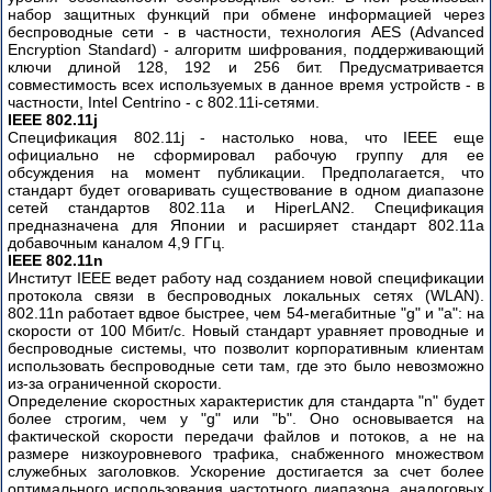
набор защитных функций при обмене информацией через
беспроводные сети - в частности, технология AES (Advanced
Encryption Standard) - алгоритм шифрования, поддерживающий
ключи длиной 128, 192 и 256 бит. Предусматривается
совместимость всех используемых в данное время устройств - в
частности, Intel Centrino - с 802.11i-сетями.
IEEE 802.11j
Спецификация 802.11j - настолько нова, что IEEE еще
официально не сформировал рабочую группу для ее
обсуждения на момент публикации. Предполагается, что
стандарт будет оговаривать существование в одном диапазоне
сетей стандартов 802.11a и HiperLAN2. Спецификация
предназначена для Японии и расширяет стандарт 802.11а
добавочным каналом 4,9 ГГц.
IEEE 802.11n
Институт IEEE ведет работу над созданием новой спецификации
протокола связи в беспроводных локальных сетях (WLAN).
802.11n работает вдвое быстрее, чем 54-мегабитные "g" и "a": на
скорости от 100 Мбит/c. Новый стандарт уравняет проводные и
беспроводные системы, что позволит корпоративным клиентам
использовать беспроводные сети там, где это было невозможно
из-за ограниченной скорости.
Определение скоростных характеристик для стандарта "n" будет
более строгим, чем у "g" или "b". Оно основывается на
фактической скорости передачи файлов и потоков, а не на
размере низкоуровневого трафика, снабженного множеством
служебных заголовков. Ускорение достигается за счет более
оптимального использования частотного диапазона, аналоговых