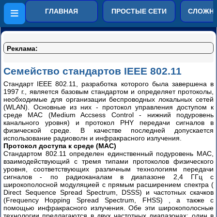
Компьютерные сети от
ГЛАВНАЯ
ПРОСТЫЕ СЕТИ
СЛОЖНЫ
простого к сложному
LRE
Реклама:
технологий
DSL
Семейство стандартов IEEE 802.11
Wi-
Стандарт IEEE 802.11, разработка которого была завершена в
1997 г., является базовым стандартом и определяет протоколы,
Fi
необходимые для организации беспроводных локальных сетей
для
(WLAN). Основные из них - протокол управления доступом к
всех
среде MAC (Medium Accsess Control - нижний подуровень
канального уровня) и протокол PHY передачи сигналов в
Обзор
физической среде. В качестве последней допускается
D-
использование радиоволн и инфракрасного излучения.
Link
Протокол доступа к среде (MAC)
Стандартом 802.11 определен единственный подуровень MAC,
DWL-
взаимодействующий с тремя типами протоколов физического
2100AP
уровня, соответствующих различным технологиям передачи
часть
сигналов - по радиоканалам в диапазоне 2,4 ГГц с
1
широкополосной модуляцией с прямым расширением спектра (
Direct Sequence Spread Spectrum, DSSS) и частотных скачков
Обзор
(Frequency Hopping Spread Spectrum, FHSS) , а также с
D-
помощью инфракрасного излучения. Обе эти широкополосные
технологии предлагаются в двух частотных диапазонах: один в
Link