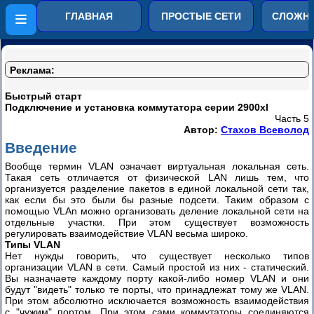
Компьютерные сети от
ГЛАВНАЯ
ПРОСТЫЕ СЕТИ
СЛОЖНЫ
простого к сложному
Пример
развития
Реклама:
сети
Часть
Быстрый старт
1
Подключение и установка коммутатора серии 2900xl
Часть 5
Автор:
Стахов Всеволод
Часть
2
Введение
Вообще термин VLAN означает виртуальная локальная сеть.
Часть
Такая сеть отличается от физической LAN лишь тем, что
3
организуется разделение пакетов в единой локальной сети так,
как если бы это были бы разные подсети. Таким образом с
Конфигурация
помощью VLAn можно организовать деление локальной сети на
Cisco
отдельные участки. При этом существует возможность
Catalyst
регулировать взаимодействие VLAN весьма широко.
2900-
Типы VLAN
3500XL
Нет нужды говорить, что существует несколько типов
через
организации VLAN в сети. Самый простой из них - статический.
Вы назначаете каждому порту какой-либо номер VLAN и они
веб-
будут "видеть" только те порты, что принадлежат тому же VLAN.
интерфейс
При этом абсолютно исключается возможность взаимодействия
и
с "чужим" портом. При этом сами коммутаторы соединяются