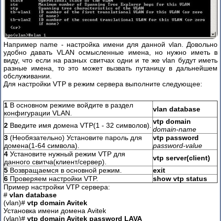
Например name - настройка имени для данной vlan. Довольно
удобно давать VLAN осмысленные имена, но нужно иметь в
виду, что если на разных свитчах одни и те же vlan будут иметь
разные имена, то это может вызвать путаницу в дальнейшем
обслуживании.
Для настройки VTP в режим сервера выполните следующее:
1
В основном режиме войдите в раздел
vlan database
конфигурации VLAN.
vtp domain
2
Введите имя домена VTP(1 - 32 символов).
domain-name
3
(Необязательно) Установите пароль для
vtp password
домена(1-64 символа).
password-value
4
Установите нужный режим VTP для
vtp server(client)
данного свитча(клиент/сервер).
5
Возвращаемся в основной режим.
exit
6
Проверяем настройки VTP.
show vtp status
Пример настройки VTP сервера:
#
vlan database
(vlan)#
vtp domain Avitek
Установка имени домена Avitek
(vlan)#
vtp domain Avitek password LAVA