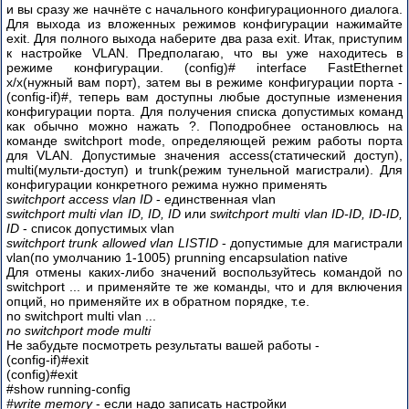
и вы сразу же начнёте с начального конфигурационного диалога.
Для выхода из вложенных режимов конфигурации нажимайте
exit. Для полного выхода наберите два раза exit. Итак, приступим
к настройке VLAN. Предполагаю, что вы уже находитесь в
режиме конфигурации. (config)# interface FastEthernet
x/x(нужный вам порт), затем вы в режиме конфигурации порта -
(config-if)#, теперь вам доступны любые доступные изменения
конфигурации порта. Для получения списка допустимых команд
как обычно можно нажать ?. Поподробнее остановлюсь на
команде switchport mode, определяющей режим работы порта
для VLAN. Допустимые значения access(статический доступ),
multi(мульти-доступ) и trunk(режим тунельной магистрали). Для
конфигурации конкретного режима нужно применять
switchport access vlan ID
- единственная vlan
switchport multi vlan ID, ID, ID
или
switchport multi vlan ID-ID, ID-ID,
ID
- список допустимых vlan
switchport trunk allowed vlan LISTID
- допустимые для магистрали
vlan(по умолчанию 1-1005) prunning encapsulation native
Для отмены каких-либо значений воспользуйтесь командой no
switchport ... и применяйте те же команды, что и для включения
опций, но применяйте их в обратном порядке, т.е.
no switchport multi vlan ...
no switchport mode multi
Не забудьте посмотреть результаты вашей работы -
(config-if)#exit
(config)#exit
#show running-config
#write memory
- если надо записать настройки