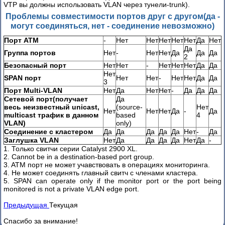
VTP вы должны использовать VLAN через тунели-trunk).
Проблемы совместимости портов друг с другом(да -
могут соединяться, нет - соединение невозможно)
Порт ATM
-
Нет
Нет
Нет
Нет
Нет
Да
Нет
Да
Группа портов
Нет
-
Нет
Нет
Да
Да
Да
2
Безопасный порт
Нет
Нет
-
Нет
Нет
Нет
Да
Да
Нет
SPAN порт
Нет
Нет
-
Нет
Нет
Да
Да
3
Порт Multi-VLAN
Нет
Да
Нет
Нет
-
Да
Да
Да
Сетевой порт(получает
Да
весь неизвестный unicast,
(source-
Нет
Нет
Нет
Нет
Да
-
Да
multicast трафик в данном
based
4
VLAN)
only)
Соединение с кластером
Да
Да
Да
Да
Да
Нет
-
Да
Заглушка VLAN
Нет
Да
Да
Да
Да
Нет
Да
-
1. Только свитчи серии Catalyst 2900 XL.
2. Cannot be in a destination-based port group.
3. ATM порт не может учавствовать в операциях мониторинга.
4. Не может соединять главный свитч с членами кластера.
5. SPAN can operate only if the monitor port or the port being
monitored is not a private VLAN edge port.
Предыдущая
Текущая
Спасибо за внимание!