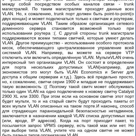
терминал
между собой посредством особых каналов связи - trunk
магистралей. По таким магистралям проходят данные всех
Часть
VLAN. Но, к сожалению, trunk порт должен быть point-to-point(о
1
двух концах) и может подключаться только к свитчам и роутерам,
поддерживающим VLAN. Таким образом организация сетевого
Часть
доменного сервера становится возможной только при
2
использовании роутера :(. С другой стороны trunk магистрали
поддерживаются всеми типами свитчей, которые умеют делать
VLAN. Другое преимущество - использование особого протокола
Часть
кисок, обеспечивающего централизованное управление всей
3
системой VLAN. Например, вы можете на сервере VTP
отключить или включить определённую VLAN. МультиVLAN очень
Часть
интересный тип организации VLAN. Он состоит в определении
4
для порта нескольких допустимых VLAN(например, для
экономистов это могут быть VLAN Economics и Server для
доступа к общим серверам и.т.д.). Здесь всё предельно просто,
Часть
но, к сожалению, свитчи серии 1900 и младше не поддерживают
5
такую возможность :(( Поэтому такой свитч может обслуживать
только один VLAN на одно подключение к новому свитчу Catalyst
Нормы
2900 XL или 3300. При этом если на основном свитче этот порт
численности
будет мульти, то и на старый свитч будут проходить пакеты от
по
всех мульти VLAN описанных на таком порте.И наконец, способ
обслуживанию
для страдающих параноидальной безопасностью нетадминов,
сети
заключается в назначении каждой VLAN списка допустимых мак
(или, вроде, IP адресов). Когда на порт приходит пакет, то
Часть
посылается запрос VPMS серверу, есть такой мак или нет. Но
1
при выборе типа VLAN, учтите что на одном свитче не может
быть разных типов организации VLAN .