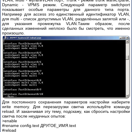
VLAN; Multi - мультиVLAN порт; Trunk - режим trunk магистрали;
Dynamic - VPMS режим. Следующий параметр switchport
показывает особые параметры для данного типа порта.
Например для access это единственный идентификатор VLAN,
для multi - список допустимых VLAN, разделённых запятой или -,
для указания промежутка VLAN.Таким образом, после
сделанных изменений неплохо было бы смотреть, что именно
произошло.
Для постоянного сохранения параметров настройки наберите
write memory. Для перезагрузки свитча используйте команду
reload. И заканчивая эту тему, подскажу, как сбросить настройки
свитча после неудачных опытов:
>enable
#rename config.text ДРУГОЕ_ИМЯ.text
#reload