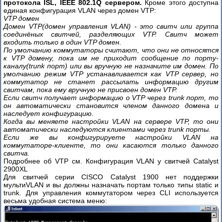
протокола ISL, IEEE 802.1Q сервером.
Кроме этого доступна
единая конфигурация VLAN через домен VTP:
VTP домен
Домен VTP(домен управления VLAN) - это свитч или группа
соединёных свитчей, разделяющих VTP. Свитч может
входить только в один VTP домен.
По умолчанию коммутаторы считают, что они не относятся
к VTP домену, пока им не приходит сообщение по порту-
каналу(trunk порт) или вы вручную не назначите им домен. По
умолчанию режим VTP устанавливается как VTP сервер, но
коммутатор не станет рассылать информацию другим
свитчам, пока ему вручную не присвоен домен VTP.
Если свитч получает информацию о VTP через trunk порт, то
он автоматически становится членом данного домена и
наследует конфигурацию.
Когда вы меняете настройки VLAN на сервере VTP, то они
автоматически наследуются клиентами через trunk порты.
Если же вы конфигурируете настройки VLAN на
коммутаторе-клиенте, то они касаются только данного
свитча.
Подробнее об VTP см. Конфигурация VLAN у свитчей Catalyst
2900XL
Для свитчей серии CISCO Catalyst 1900 нет поддержки
мультиVLAN и вы должны назначать портам только типы static и
trunk. Для управления коммутатором через CLI используется
весьма удобная система меню: