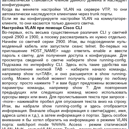
автоматически становится членом данного домена и наследует
(Оптический
конфигурацию.
сетевой
Когда вы меняете настройки VLAN на сервере VTP, то они
терминал)
автоматически наследуются клиентами через trunk порты.
Если же вы конфигурируете настройки VLAN на коммутаторе-
Развитие
клиенте, то они касаются только данного свитча.
инновационных
Настройка VLAN при помощи Cisco CLI
Во-первых, есть весьма существенные различия CLI у свитчей
методов
серий 2900 и 1900, а посему рассматривать их нужно отдельно.
передачи
Начнём со свитчей серии 2900. Итак, вы подсоединили нуль-
данных
модемный кабель или запустили сеанс telnet. Во-первых на
приглашение HOST_NAME> надо ответить enable и ввести
пароль к свитчу, для получения доступа к конфигурации. Для
просмотра сведений о свитче наберите show running-config.
Подсказка по интерфейсу CLI. Здесь есть такие удобства как
автозаполнение кнопкой TAB - наберите начало команды,
например show ru<TAB>, и оно расширится в show running-
config. Можно в любой момент получить справку по любому
вопросу: просто нажмите ? и вам будут предложены возможные
параметры команды, например show ?. Для повторения
предыдущих или следующих команд можно использовать
курсоры вверх или вниз. Для пролистывания текста при запросе -
-more-- нажимайте пробел для опускания текста вниз на строку.
Итак, вы набрали show running-config и здесь отобразится
информация. Вначале общая информация о свитче(адрес, имя,
адреса шлюз и.т.д.), а затем информация о портах. Здесь особое
внимание я бы хотел обратить на информацию о режиме VLAN
порта: switchport mode %%%%. Access - режим статической