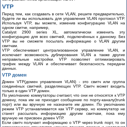
Часть
VTP
2
Перед тем, как создавать в сети VLAN, решите предварительно,
будете ли вы использовать для управления VLAN протокол VTP.
МЕЖОТРАСЛЕВЫЕ
Используя VTP, вы можете, изменив конфигурацию VLAN на
ТИПОВЫЕ
одном свитче, например,
НОРМЫ
Catalyst 2900 series XL, автоматически изменить эту
конфигурацию для всех свитчей, подключённых к данному. Без
****
VTP вы не сможете посылать информацию о VLAN другим
Ethernet
свитчам.
в
VTP обеспечивает централизованное управление VLAN, и
исключает возможность дублирования VLAN а также другие
городских
неправильные настройки. VTP позволяет оптимизировать
сетях
трафик между VLAN и обеспечивает безопасность передачи
данных.
Станционное
VTP домен
оборудование
GPON
Домен VTP(домен управления VLAN) - это свитч или группа
соединёных свитчей, разделяющих VTP. Свитч может входить
OLT
только в один VTP домен.
(ELTEX
По умолчанию коммутаторы считают, что они не относятся к VTP
LTP-
домену, пока им не приходит сообщение по порту-каналу(trunk
8X)
порт) или вы вручную не назначите им домен. По умолчанию
режим VTP устанавливается как VTP сервер, но коммутатор не
Оборудование
станет рассылать информацию другим свитчам, пока ему
GPON
вручную не присвоен домен VTP.
Если свитч получает информацию о VTP через trunk порт, то он
ONT