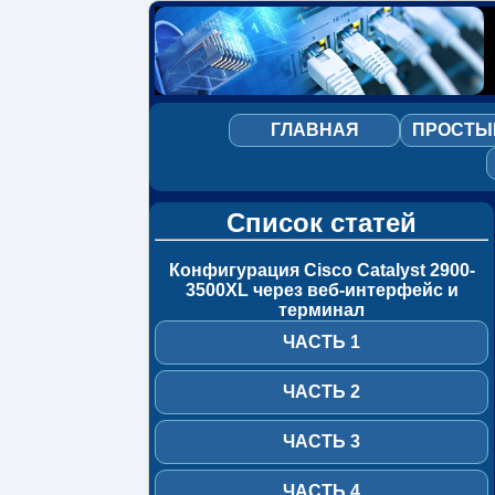
Конфигурация
Cisco
Catalyst
ГЛАВНАЯ
ПРОСТЫ
2900-
3500XL
через
веб-
интерфейс
Список статей
и
терминал
Конфигурация Cisco Catalyst 2900-
Часть
3500XL через веб-интерфейс и
1
терминал
ЧАСТЬ 1
Часть
2
ЧАСТЬ 2
Часть
3
ЧАСТЬ 3
Часть
4
ЧАСТЬ 4