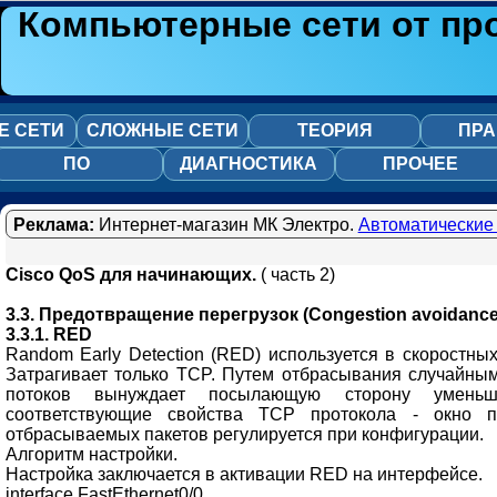
Компьютерные сети от пр
Е СЕТИ
СЛОЖНЫЕ СЕТИ
ТЕОРИЯ
ПРА
ПО
ДИАГНОСТИКА
ПРОЧЕЕ
Реклама:
Интернет-магазин МК Электро.
Автоматические
Cisco QoS для начинающих.
( часть 2)
3.3. Предотвращение перегрузок (Congestion avoidance
3.3.1. RED
Random Early Detection (RED) используется в скоростны
Затрагивает только TCP. Путем отбрасывания случайны
потоков вынуждает посылающую сторону уменьши
соответствующие свойства TCP протокола - окно пе
отбрасываемых пакетов регулируется при конфигурации.
Алгоритм настройки.
Настройка заключается в активации RED на интерфейсе.
interface FastEthernet0/0