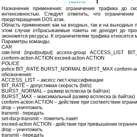
Назначение применения: ограничение трафика до ско
интенсивностью. Следует отметить, что ограничен
предотвращения DOS атак.
Область применения: как на входных, так и на выходных п
этом случае отбрасываемые пакеты не доходят до про
экономятся ресурсы. К ограничителям трафика относится 
Параметры команды.
CAR
rate-limit {input|output} access-group ACCESS_LI
conform-action ACTION exceed-action ACTION
POLICE
police BIT_RATE BURST_NORMAL BURST_MAX conform-act
обозначения:
ACCESS_LIST – аксесс лист классификации
BIT_RATE – допустимая скорость (bit/s)
BURST_NORMAL – размер всплеска (в байтах)
BURST_MAX – максимальный размер всплеска (в байтах)
conform-action ACTION – действие при соответствии огран
drop – уничтожить
transmit - передать
set-dscp-transmit – пометить пакет
exceed-action ACTION - действие при превышении огранич
drop – уничтожить
transmit - передать