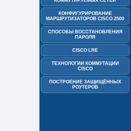
КОММУТИРУЕМЫХ СЕТЕЙ
управления
IOS
КОНФИГУРИРОВАНИЕ
Cisco
МАРШРУТИЗАТОРОВ CISCO 2500
Часть
1
СПОСОБЫ ВОССТАНОВЛЕНИЯ
ПАРОЛЯ
Часть
2
CISCO LRE
Введение
в
VLAN
ТЕХНОЛОГИИ КОММУТАЦИИ
Cisco
CISCO
Часть
1
ПОСТРОЕНИЕ ЗАЩИЩЁННЫХ
РОУТЕРОВ
Часть
2
Трехуровневая
модель
Cisco
Архитектура