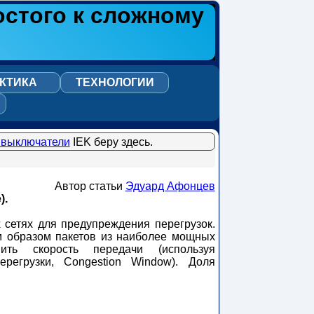
остого к сложному
КТИКА
ТЕХНОЛОГИИ
 выключатели
IEK беру здесь.
Автор статьи
Эдуард Афонцев
).
х сетях для предупреждения перегрузок.
м образом пакетов из наиболее мощных
ть скорость передачи (используя
регрузки, Congestion Window). Доля