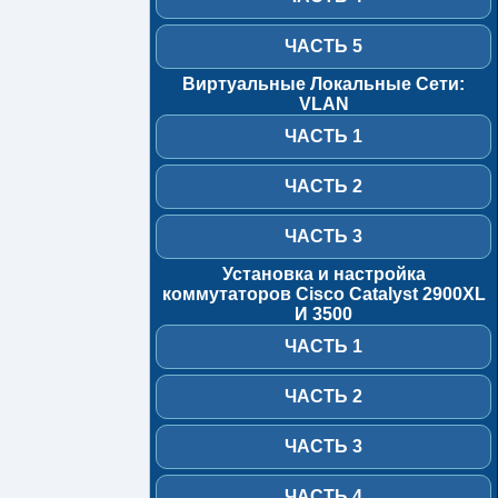
Часть
ЧАСТЬ 5
5
Виртуальные Локальные Сети:
Виртуальные
VLAN
Локальные
Сети:
ЧАСТЬ 1
VLAN
Часть
ЧАСТЬ 2
1
ЧАСТЬ 3
Часть
2
Установка и настройка
коммутаторов Cisco Catalyst 2900XL
Часть
И 3500
3
ЧАСТЬ 1
Установка
и
настройка
ЧАСТЬ 2
коммутаторов
Cisco
ЧАСТЬ 3
Catalyst
2900XL
И
ЧАСТЬ 4