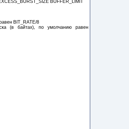
ZE EXCESS_BURST_SIZE BUFFER_LIMIT
 равен BIT_RATE/8
а (в байтах), по умолчанию равен