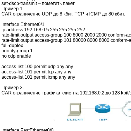
set-dscp-transmit – пометить пакет
Пример 1.
CAR ограничение UDP до 8 кбит, TCP и ICMP до 80 кбит.
!
interface Ethernet0/1
ip address 192.168.0.5 255.255.255.252
rate-limit output access-group 100 8000 2000 2000 conform-ac
rate-limit output access-group 101 80000 8000 8000 conform-a
full-duplex
priority-group 1
no cdp enable
!
access-list 100 permit udp any any
access-list 101 permit tcp any any
access-list 101 permit icmp any any
!
Пример 2.
CAR ограничение трафика клиента 192.168.0.2 до 128 kbit/s
!
interface FastEthernet0/0