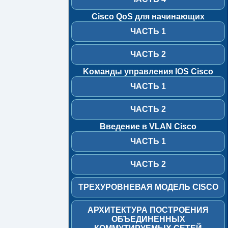
3500
Cisco QoS для начинающих
Часть
ЧАСТЬ 1
1
Часть
ЧАСТЬ 2
2
Kоманды управления IOS Cisco
Часть
ЧАСТЬ 1
3
Часть
ЧАСТЬ 2
4
Введение в VLAN Cisco
Cisco
QoS
ЧАСТЬ 1
для
начинающих
ЧАСТЬ 2
Часть
1
ТРЕХУРОВНЕВАЯ МОДЕЛЬ CISCO
Часть
АРХИТЕКТУРА ПОСТРОЕНИЯ
2
ОБЪЕДИНЕННЫХ
Kоманды