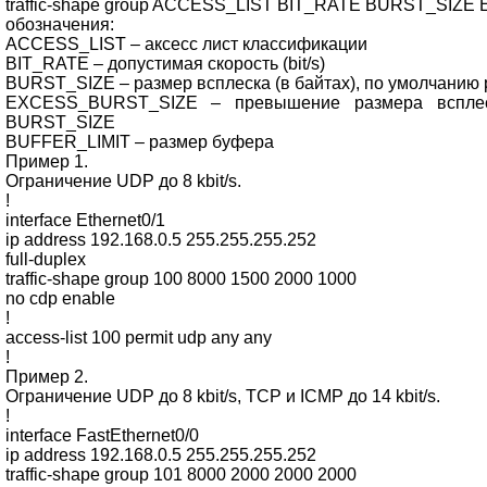
traffic-shape group ACCESS_LIST BIT_RATE BURST_SI
обозначения:
ACCESS_LIST – аксесс лист классификации
BIT_RATE – допустимая скорость (bit/s)
BURST_SIZE – размер всплеска (в байтах), по умолчанию
EXCESS_BURST_SIZE – превышение размера всплеск
BURST_SIZE
BUFFER_LIMIT – размер буфера
Пример 1.
Ограничение UDP до 8 kbit/s.
!
interface Ethernet0/1
ip address 192.168.0.5 255.255.255.252
full-duplex
traffic-shape group 100 8000 1500 2000 1000
no cdp enable
!
access-list 100 permit udp any any
!
Пример 2.
Ограничение UDP до 8 kbit/s, TCP и ICMP до 14 kbit/s.
!
interface FastEthernet0/0
ip address 192.168.0.5 255.255.255.252
traffic-shape group 101 8000 2000 2000 2000