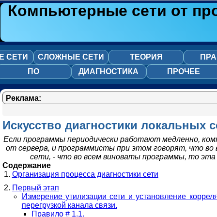
Компьютерные сети от пр
Е СЕТИ
СЛОЖНЫЕ СЕТИ
ТЕОРИЯ
ПРА
ПО
ДИАГНОСТИКА
ПРОЧЕЕ
Реклама:
Искусство диагностики локальных с
Если программы периодически работают медленно, ко
от сервера, и программисты при этом говорят, что во
сети, - что во всем виноваты программы, то эта
Содержание
Организация процесса диагностики сети
Первый этап
Измерение утилизации сети и установление коррел
перегрузкой канала связи.
Правило # 1.1.