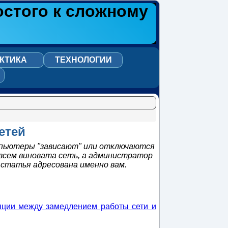
остого к сложному
КТИКА
ТЕХНОЛОГИИ
етей
мпьютеры "зависают" или отключаются
 всем виновата сеть, а администратор
 статья адресована именно вам.
яции между замедлением работы сети и