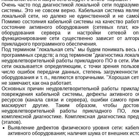
Очень часто под диагностикой локальной сети подразуме
системы. Это не совсем верно. Кабельная система явля
локальной сети, но далеко не единственной и не самой
Помимо состояния кабельной системы на качество работ
состояние активного оборудования (сетевых плат, кон
оборудования сервера и настройки сетевой оп
функционирование сети существенно зависит от алгор
прикладного программного обеспечения.
Под термином "локальная сеть" мы будем понимать весь
программных средств; а под термином "диагностика локал
неудовлетворительной работы прикладного ПО в сети. Им
сети оказывается определяющим, с точки зрения пользов
число ошибок передачи данных, степень загруженности 
оборудования и т. п., являются вторичными. "Хорошая сеть
не замечают, как она работает.
Основных причин неудовлетворительной работы приклад
повреждения кабельной системы, дефекты активного о
ресурсов (канала связи и сервера), ошибки самого при
маскируют другие. Таким образом, чтобы досто
неудовлетворительной работы прикладного ПО, лок
комплексной диагностике. Комплексная диагностика пре
(этапов).
Выявление дефектов физического уровня сети: кабел
активного оборудования; наличия шума от внешних ист