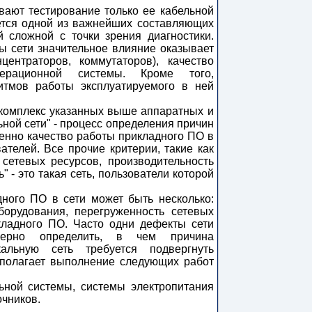
вают тестирование только ее кабельной
ется одной из важнейших составляющих
 сложной с точки зрения диагностики.
ы сети значительное влияние оказывает
центраторов, коммутаторов), качество
ерационной системы. Кроме того,
итмов работы эксплуатируемого в ней
 комплекс указанных выше аппаратных и
ьной сети" - процесс определения причин
енно качество работы прикладного ПО в
ателей. Все прочие критерии, такие как
сетевых ресурсов, производительность
" - это такая сеть, пользователи которой
ного ПО в сети может быть несколько:
борудования, перегруженность сетевых
кладного ПО. Часто одни дефекты сети
верно определить, в чем причина
альную сеть требуется подвергнуть
дполагает выполнение следующих работ
ьной системы, системы электропитания
очников.