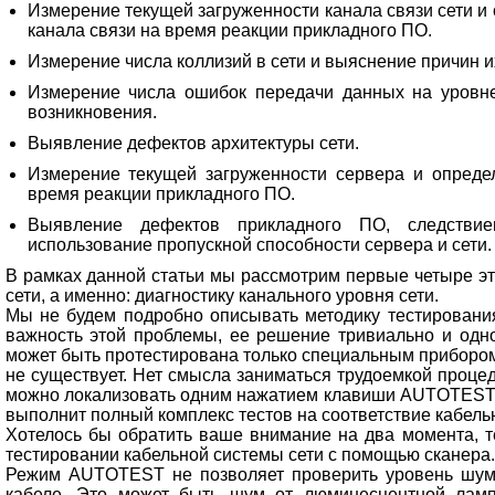
Измерение текущей загруженности канала связи сети и
канала связи на время реакции прикладного ПО.
Измерение числа коллизий в сети и выяснение причин и
Измерение числа ошибок передачи данных на уровне
возникновения.
Выявление дефектов архитектуры сети.
Измерение текущей загруженности сервера и определ
время реакции прикладного ПО.
Выявление дефектов прикладного ПО, следствие
использование пропускной способности сервера и сети.
В рамках данной статьи мы рассмотрим первые четыре эт
сети, а именно: диагностику канального уровня сети.
Мы не будем подробно описывать методику тестирования
важность этой проблемы, ее решение тривиально и одно
может быть протестирована только специальным прибором
не существует. Нет смысла заниматься трудоемкой проце
можно локализовать одним нажатием клавиши AUTOTEST н
выполнит полный комплекс тестов на соответствие кабель
Хотелось бы обратить ваше внимание на два момента, т
тестировании кабельной системы сети с помощью сканера.
Режим AUTOTEST не позволяет проверить уровень шум
кабеле. Это может быть шум от люминесцентной лампы