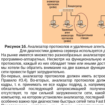
Рисунок 1б.
Анализатор протоколов и удаленные агенты
Для диагностики домена сервера используется 
На рынке имеется множество разнообразных анализаторов
программно-аппаратных. Несмотря на функциональную и
протоколов, каждый из них обладает теми или иными дост
мы хотели бы обратить внимание на две важные функции
сети провести будет затруднительно.
Во-первых, анализатор протоколов должен иметь встро
Правило #3.4). Во-вторых, анализатор протоколов до
кадры, т. е. принимать не все кадры подряд, а, наприм
обязательной последующей аппроксимацией получен
отсутствует, то при сильной загруженности сети, как
компьютер, на котором установлен анализатор, последний б
особенно важно при диагностике быстрых сетей типа Fast E