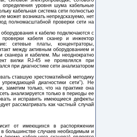
я определения уровня шума кабельные
ольку кабельная система сети полностью
еле может возникать непредсказуемо, нет
иод полномасштабной проверки сети на
 оборудования к кабелю подключаются с
е проверки кабеля сканер и инжектор
ие: сетевые платы, концентраторы,
онтакт между активным оборудованием и
м сканера и кабелем. Мы неоднократно
фект вилки RJ-45 не проявлялся при
ался при диагностике сети анализатором
вать ставшую хрестоматийной методику
 упреждающей диагностики сети"). Не
 заметим только, что на практике она
 сеть анализируется только в периоды ее
зовать и исправить имеющиеся дефекты
дует рассматривать как частный случай
висит от имеющихся в распоряжении
 в большинстве случаев необходимым и
 (кроме кабельного сканера) является