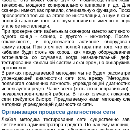
телефона, мощного копировального аппарата и др. Дл
сканеры имеют, как правило, специальную функцию. Поск
проверяется только на этапе ее инсталляции, а шум в каб
полной гарантии того, что шум проявится именно в пер
этапе ее инсталляции.
При проверке сети кабельным сканером вместо активного
одного конца - сканер, с другого - инжектор. Посл
отключаются, и подключается активное оборудован
коммутаторы. При этом нет полной гарантии того, что к
кабелем будет столь же хорош, как между оборудование
встречались со случаями, когда незначительный де
тестировании кабельной системы сканером, но обнаружив
протоколов.
В рамках предлагаемой методики мы не будем рассматри
упреждающей диагностики сети (см. врезку "Методика
подвергая сомнению важность упреждающей диагностики,
используется редко. Чаще всего (хоть это и неправильно)
неудовлетворительной работы. В таких случаях локали
сети требуется быстро. Предлагаемую нами методику сле
методики упреждающей диагностики сети.
Организация процесса диагностики сети
Любая методика тестирования сети существенно за
системного администратора средств. По нашему мнению,
достаточным cредством для обнаружения дефектов сети