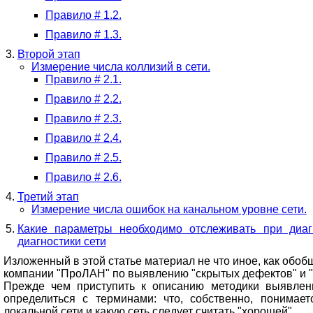
Правило # 1.2.
Правило # 1.3.
Второй этап
Измерение числа коллизий в сети.
Правило # 2.1.
Правило # 2.2.
Правило # 2.3.
Правило # 2.4.
Правило # 2.5.
Правило # 2.6.
Третий этап
Измерение числа ошибок на канальном уровне сети.
Какие параметры необходимо отслеживать при диа
диагностики сети
Изложенный в этой статье материал не что иное, как обо
компании "ПроЛАН" по выявлению "скрытых дефектов" и "у
Прежде чем приступить к описанию методики выявлен
определиться с терминами: что, собственно, понимает
локальной сети и какую сеть следует считать "хорошей".