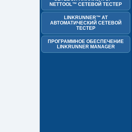
NETTOOL™ СЕТЕВОЙ ТЕСТЕР
LinkRunner™
AT
LINKRUNNER™ AT
Автоматический
АВТОМАТИЧЕСКИЙ СЕТЕВОЙ
сетевой
ТЕСТЕР
тестер
ПРОГРАММНОЕ ОБЕСПЕЧЕНИЕ
Программное
LINKRUNNER MANAGER
обеспечение
LinkRunner
Manager