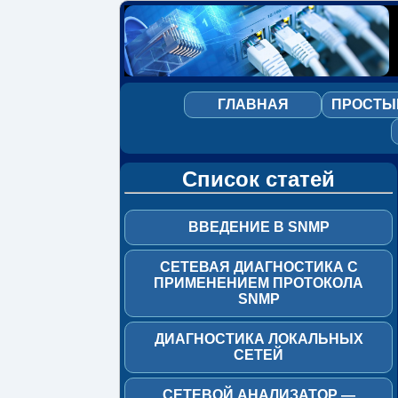
Введение
в
SNMP
ГЛАВНАЯ
ПРОСТЫ
Сетевая
диагностика
с
Список статей
применением
протокола
SNMP
ВВЕДЕНИЕ В SNMP
Диагностика
локальных
СЕТЕВАЯ ДИАГНОСТИКА С
сетей
ПРИМЕНЕНИЕМ ПРОТОКОЛА
SNMP
Сетевой
анализатор
ДИАГНОСТИКА ЛОКАЛЬНЫХ
—
СЕТЕЙ
NetTool™
сетевой
тестер
СЕТЕВОЙ АНАЛИЗАТОР —