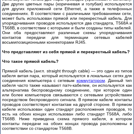
Две других цветных пары (коричневая и голубая) используются
для других приложений сети Ethernet, а также в телефонных
Как
соединениях. В соответствии с различными требованиями сети,
быстро
может быть использован прямой или перекрестный кабель. Для
настроить
упорядочивания проводов используются два стандарта, T568A и
сеть
T568B, в соответствии с которыми и были созданы типы кабелей.
из
Они оба предоставляют различные схемы упорядочивания
контактов передачи для терминации сетевых кабелей
двух
восьмипозиционными коннекторами RJ45.
компьютеров?
Что представляют из себя прямой и перекрестный кабель?
Установка
и
Что такое прямой кабель?
настройка
коммутаторов
Прямой кабель (англ. straight through cable) — это один из типов
кабеля витая пара, который используется в локальных сетях для
CISCO
соединения компьютера с сетевым
коммутатором
. Данный тип
CATALYST
кабеля часто также называют патч-кабелем, он используется как
2900
альтернатива беспроводному соединению, при котором один
3500
или более компьютеров связываются с сетевыми устройствами
(часть
посредством беспроводного сигнала. В прямом кабеле контакты
1)
проводов соответствуют контактам на другой стороне. В прямом
кабеле использован один стандарт расположения проводов, то
есть на обоих концах использован либо стандарт T568A, либо
Часть
T568B. Ниже приведена схема прямого кабеля, в котором
2
контакты передачи на обоих концах провода расположены в
соответствии со стандартом T568B.
Часть