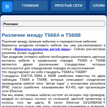
Компьютерные сети от
ГЛАВНАЯ
ПРОСТЫЕ СЕТИ
СЛОЖНЫ
простого к сложному
Обжимаем
кабель
Реклама:
СКС
Различие между T568A и T568B
Варианты
Различие между прямым кабелем и перекрестным кабелем
Варианты разделки сетевого кабеля мы уже рассматривали в
разделки
статье «
Варианты разделки витой пары
». Сейчас рассмотрим
витой
различие более подробно.
пары
При разделке сетевого кабеля необходимо расположить цветные
контакты кабеля в правильном порядке. T568A и T568B
Правила
являются двумя различными стандартами, которые
разводки
используются для определения порядка их расположения.
кабеля
Что представляют из себя стандарты T568A и T568B?
Стандарты EIA/TIA 568A и 568B наиболее известны по двум
«Витая
таблицам T568A и T568B, которые описывают соединение
пара»
проводников кабеля типа ''витая пара'' с контактами разъёмов
8P8C (часто ошибочно называемыми RJ-45) при организации
Различие
сети Ethernet.
между
Как мы знаем, сетевые кабели состоят из четырех пар проводов,
T568A
каждый из которых состоит из сплошной цветной проволоки и
и
полосы того же цвета. В сетях Ethernet 10/100BASE-T
используются только две пары проводов (оранжевая и зеленая).
T568B