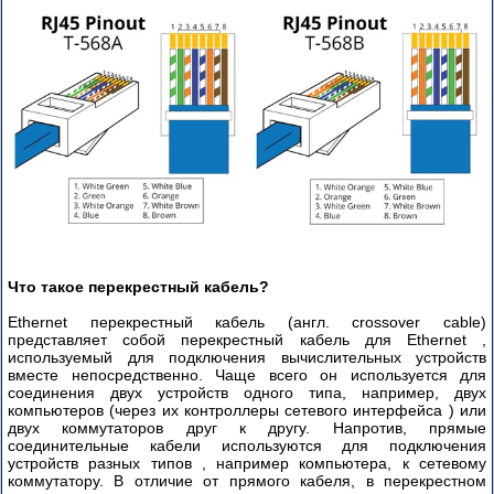
3
Часть
4
Конфигурирование
маршрутизаторов
Cisco
Востановление
пароля
Cisco
Команды
Что такое перекрестный кабель?
управления
IOS
Ethernet перекрестный кабель (англ. crossover cable)
Cisco
представляет собой перекрестный кабель для Ethernet ,
-
используемый для подключения вычислительных устройств
часть
вместе непосредственно. Чаще всего он используется для
соединения двух устройств одного типа, например, двух
1
компьютеров (через их контроллеры сетевого интерфейса ) или
двух коммутаторов друг к другу. Напротив, прямые
Команды
соединительные кабели используются для подключения
управления
устройств разных типов , например компьютера, к сетевому
IOS
коммутатору. В отличие от прямого кабеля, в перекрестном