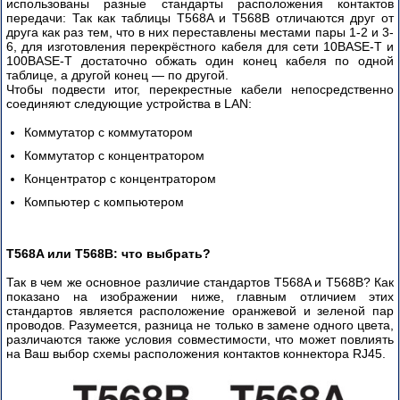
Cisco
использованы разные стандарты расположения контактов
-
передачи: Так как таблицы T568A и T568B отличаются друг от
друга как раз тем, что в них переставлены местами пары 1-2 и 3-
часть
6, для изготовления перекрёстного кабеля для сети 10BASE-T и
2
100BASE-T достаточно обжать один конец кабеля по одной
таблице, а другой конец — по другой.
Чтобы подвести итог, перекрестные кабели непосредственно
соединяют следующие устройства в LAN:
Коммутатор с коммутатором
Коммутатор с концентратором
Концентратор с концентратором
Компьютер с компьютером
T568A или T568B: что выбрать?
Так в чем же основное различие стандартов T568A и T568B? Как
показано на изображении ниже, главным отличием этих
стандартов является расположение оранжевой и зеленой пар
проводов. Разумеется, разница не только в замене одного цвета,
различаются также условия совместимости, что может повлиять
на Ваш выбор схемы расположения контактов коннектора RJ45.